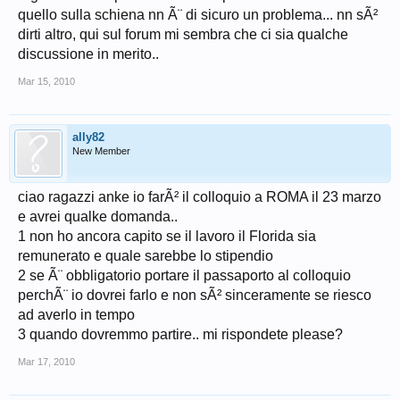
quello sulla schiena nn Ã¨ di sicuro un problema... nn sÃ²
dirti altro, qui sul forum mi sembra che ci sia qualche
discussione in merito..
Mar 15, 2010
ally82
New Member
ciao ragazzi anke io farÃ² il colloquio a ROMA il 23 marzo
e avrei qualke domanda..
1 non ho ancora capito se il lavoro il Florida sia
remunerato e quale sarebbe lo stipendio
2 se Ã¨ obbligatorio portare il passaporto al colloquio
perchÃ¨ io dovrei farlo e non sÃ² sinceramente se riesco
ad averlo in tempo
3 quando dovremmo partire.. mi rispondete please?
Mar 17, 2010