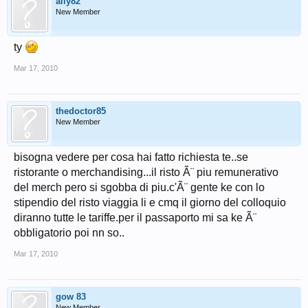
ally82
New Member
ty
Mar 17, 2010
thedoctor85
New Member
bisogna vedere per cosa hai fatto richiesta te..se
ristorante o merchandising...il risto Ã¨ piu remunerativo
del merch pero si sgobba di piu.c'Ã¨ gente ke con lo
stipendio del risto viaggia li e cmq il giorno del colloquio
diranno tutte le tariffe.per il passaporto mi sa ke Ã¨
obbligatorio poi nn so..
Mar 17, 2010
gow 83
New Member