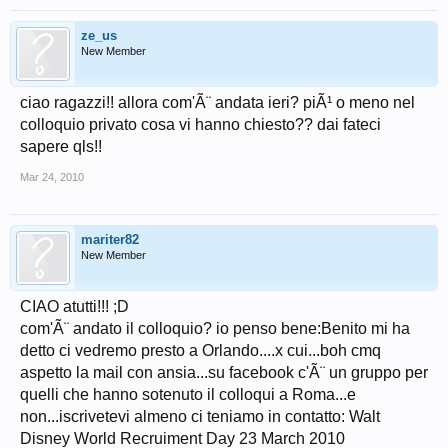
ze_us
New Member
ciao ragazzi!! allora com'Ã¨ andata ieri? piÃ¹ o meno nel
colloquio privato cosa vi hanno chiesto?? dai fateci
sapere qls!!
Mar 24, 2010
mariter82
New Member
CIAO atutti!!! ;D
com'Ã¨ andato il colloquio? io penso bene:Benito mi ha
detto ci vedremo presto a Orlando....x cui...boh cmq
aspetto la mail con ansia...su facebook c'Ã¨ un gruppo per
quelli che hanno sotenuto il colloqui a Roma...e
non...iscrivetevi almeno ci teniamo in contatto: Walt
Disney World Recruiment Day 23 March 2010