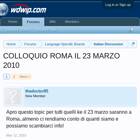
Log in or Sign up
Home
Wiki
Members
Forums
Search Forums
Recent Posts
Home
Forums
Language-Specific Boards
Italian Discussion
COLLOQUIO ROMA IL 23 MARZO
2010
1
2
Next >
thedoctor85
New Member
Apro questo topic per tutti quelli ke il 23 marzo saranno a
Roma..almeno ci rendiamo conto di quanti siamo e
possiamo scambiarci info!
Mar 12, 2010