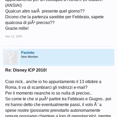
(ANSIA!)
Qualcun altro sarÃ presente quel giorno??
Dicono che la partenza sarebbe per Febbraio, sapete
qualcosa di piÃ¹ preciso??
Grazie mille!
Sep 12, 2009
Paoletto
New Member
Re: Disney ICP 2010!
Ciao nick.. anche io ho appuntamento il 13 ottobre a
Roma, ti va di scambiarci gli indirizzi e-mail?
Per il momento neanche io so nulla di preciso..
So come te che si puÃ² partire tra Febbraio e Giugno.. poi
mi hanno detto che eventualmente passi, il volo Ã¨ a
spese nostre (possiamo prenotarlo autonomamente
oppure possiamo chiedere a loro di prenotarcelo), mentre