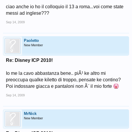
ciao anche io ho il colloquio il 13 a roma...voi come state
messi ad inglese???
Sep 14, 2009
Paoletto
New Member
Re: Disney ICP 2010!
Io me la cavo abbastanza bene.. piÃ¹ ke altro mi
preoccupa qualke kiletto di troppo, pensate ke contino?
Poi indossare giacca e pantaloni non Ã¨ il mio forte
Sep 14, 2009
MrNick
New Member