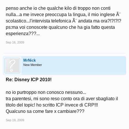
penso anche io che qualche kilo di troppo non conti
nulla...a me invece preoccupa la lingua, il mio inglese Ã¨
scolastico...l'intervista telefonica Ã¨ andata ma ora?!?!?!?
ps:ma voi conoscete qualcuno che ha gia fatto questa
esperienza???...
Sep 16, 2009
MrNick
New Member
Re: Disney ICP 2010!
no io purtroppo non conosco nessuno...
tra parentesi, mi sono reso conto ora di aver sbagliato il
titolo del topic! ho scritto ICP invece di CRP!!!
Qualcuno sa come fare x cambiare???
Sep 19, 2009