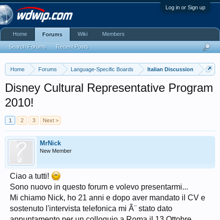
Log in or Sign up
Home
Wiki
Members
Forums
Search Forums
Recent Posts
Home
Forums
Language-Specific Boards
Italian Discussion
Disney Cultural Representative Program
2010!
1
2
3
Next >
MrNick
New Member
Ciao a tutti!
Sono nuovo in questo forum e volevo presentarmi...
Mi chiamo Nick, ho 21 anni e dopo aver mandato il CV e
sostenuto l'intervista telefonica mi Ã¨ stato dato
appuntamento per un colloquio a Roma il 13 Ottobre.