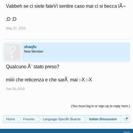
Vabbeh se ci siete fateVi sentire caso mai ci si becca lÃ¬
;D ;D
May 27, 2010
shaqfu
New Member
Qualcuno Ã¨ stato preso?
miiii che reticenza e che sarÃ mai :-X :-X
Jun 26, 2010
(You must log in or sign up to reply here.)
Home
Forums
Language-Specific Boards
Italian Discussion
Help