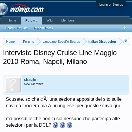
Log in or Sign up
Home
Wiki
Members
Forums
Search Forums
Recent Posts
Home
Forums
Language-Specific Boards
Italian Discussion
Interviste Disney Cruise Line Maggio
2010 Roma, Napoli, Milano
shaqfu
New Member
Scusate, so che c'Ã¨ una sezione apposita del sito sulle
navi da crociera ma Ã¨ in inglese, per questo scrivo qui...
ma possibile che non ci sia nessuno che partecipa alle
selezioni per la DCL?