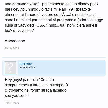
una domanda x stef... praticamente nel tuo disnay pack
hai ricevuto un modulo fac simile all' I797 (beato te
almeno hai l'onore di vedere com'Ã¨....) e nella lista ci
sono i nomi dei partecipanti al programma (adoro la legge
sulla privacy degli USA hihihi)... tra i nomi c'era anke il
tuo? di vove sei?
ciaooooooo
Feb 6, 2009
marlene
New Member
Hey guys! partenza 10marzo..
sempre riesca a fare tutto in tempo ;D
ci troviamo nel forum strada facendo!
see you soon!
Feb 7, 2009