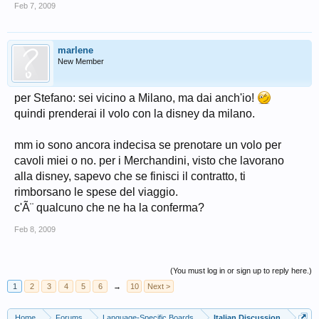
Feb 7, 2009
marlene
New Member
per Stefano: sei vicino a Milano, ma dai anch'io!
quindi prenderai il volo con la disney da milano.
mm io sono ancora indecisa se prenotare un volo per
cavoli miei o no. per i Merchandini, visto che lavorano
alla disney, sapevo che se finisci il contratto, ti
rimborsano le spese del viaggio.
c'Ã¨ qualcuno che ne ha la conferma?
Feb 8, 2009
(You must log in or sign up to reply here.)
1
2
3
4
5
6
→
10
Next >
Home
Forums
Language-Specific Boards
Italian Discussion