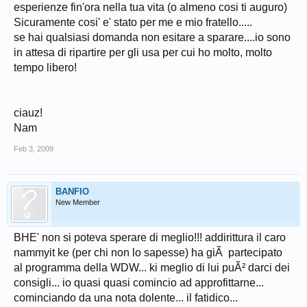
esperienze fin'ora nella tua vita (o almeno cosi ti auguro)
Sicuramente cosi' e' stato per me e mio fratello.....
se hai qualsiasi domanda non esitare a sparare....io sono
in attesa di ripartire per gli usa per cui ho molto, molto
tempo libero!
ciauz!
Nam
Feb 3, 2009
BANFIO
New Member
BHE' non si poteva sperare di meglio!!! addirittura il caro
nammyit ke (per chi non lo sapesse) ha giÃ partecipato
al programma della WDW... ki meglio di lui puÃ² darci dei
consigli... io quasi quasi comincio ad approfittarne...
cominciando da una nota dolente... il fatidico...