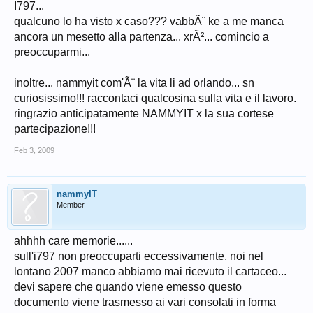
I797...
qualcuno lo ha visto x caso??? vabbÃ¨ ke a me manca
ancora un mesetto alla partenza... xrÃ²... comincio a
preoccuparmi...
inoltre... nammyit com'Ã¨ la vita li ad orlando... sn
curiosissimo!!! raccontaci qualcosina sulla vita e il lavoro.
ringrazio anticipatamente NAMMYIT x la sua cortese
partecipazione!!!
Feb 3, 2009
nammyIT
Member
ahhhh care memorie......
sull'i797 non preoccuparti eccessivamente, noi nel
lontano 2007 manco abbiamo mai ricevuto il cartaceo...
devi sapere che quando viene emesso questo
documento viene trasmesso ai vari consolati in forma