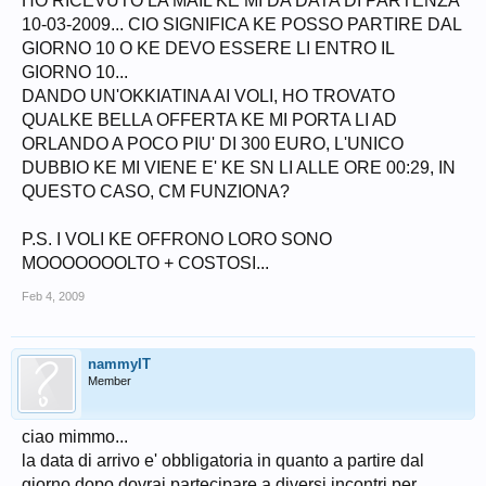
HO RICEVUTO LA MAIL KE MI DA DATA DI PARTENZA
10-03-2009... CIO SIGNIFICA KE POSSO PARTIRE DAL
GIORNO 10 O KE DEVO ESSERE LI ENTRO IL
GIORNO 10...
DANDO UN'OKKIATINA AI VOLI, HO TROVATO
QUALKE BELLA OFFERTA KE MI PORTA LI AD
ORLANDO A POCO PIU' DI 300 EURO, L'UNICO
DUBBIO KE MI VIENE E' KE SN LI ALLE ORE 00:29, IN
QUESTO CASO, CM FUNZIONA?
P.S. I VOLI KE OFFRONO LORO SONO
MOOOOOOOLTO + COSTOSI...
Feb 4, 2009
nammyIT
Member
ciao mimmo...
la data di arrivo e' obbligatoria in quanto a partire dal
giorno dopo dovrai partecipare a diversi incontri per