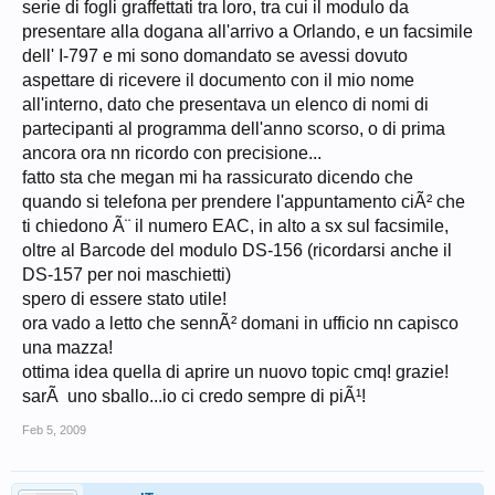
serie di fogli graffettati tra loro, tra cui il modulo da
presentare alla dogana all'arrivo a Orlando, e un facsimile
dell' I-797 e mi sono domandato se avessi dovuto
aspettare di ricevere il documento con il mio nome
all'interno, dato che presentava un elenco di nomi di
partecipanti al programma dell'anno scorso, o di prima
ancora ora nn ricordo con precisione...
fatto sta che megan mi ha rassicurato dicendo che
quando si telefona per prendere l'appuntamento ciÃ² che
ti chiedono Ã¨ il numero EAC, in alto a sx sul facsimile,
oltre al Barcode del modulo DS-156 (ricordarsi anche il
DS-157 per noi maschietti)
spero di essere stato utile!
ora vado a letto che sennÃ² domani in ufficio nn capisco
una mazza!
ottima idea quella di aprire un nuovo topic cmq! grazie!
sarÃ uno sballo...io ci credo sempre di piÃ¹!
Feb 5, 2009