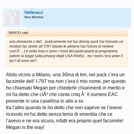
Stefanazzi
New Member
BANFIO said:
una domanda x stef... praticamente nel tuo disnay pack hai ricevuto un
modulo fac simile all' I797 (beato te almeno hai l'onore di vedere
com'Ã¨....) e nella lista ci sono i nomi dei partecipanti al programma
(adoro la legge sulla privacy degli USA hihihi)... tra i nomi c'era anke il
tuo? di vove sei?
Abito vicino a Milano, una 30ina di km, nel pack c'era un
facsimile dell' I-797 ma non c'era il mio nome, per questo
ho chiamato Megan per chiederle chiarimenti in merito e
mi ha detto che ciÃ² che conta cmq Ã¨ il numero EAC
presente in una casellina in alto a sx
tra l'altro quando le ho detto che non sapevo se l'avevo
ricevuto mi ha detto senza tema di smentita che ce
l'avevo e ne era sicura, infatti era proprio quel facsimile!
Megan is the way!