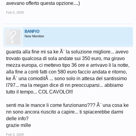
avevano offerto questa opzione....)
Feb 5, 2009
BANFIO
New Member
guarda alla fine mi sa ke Ã¨ la soluzione migliore... avevo
trovato qualcosa di sola andate sui 350 euro, ma giravo
mezza europa, ci mettevo tipo 36 ore e arrivavo li la notte,
alla fine a conti fatti con 580 euro faccio andata e ritorno,
ke Ã¨ una comoditÃ ... sono solo in attesa del santissimo
I797... ma la megan dice di nn preoccuparsi... abbiamo
tutto il tempo... COL CAVOLO!!!
senti ma le mance li come funzionano??? Ã¨ una cosa ke
nn sono ancora riuscito a capire... ti spiacerebbe darmi
delle info?
grazie mille
Feb 5, 2009