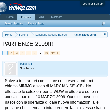
Log in or Sign up
Home
Wiki
Members
Forums
Search Forums
Recent Posts
Home
Forums
Language-Specific Boards
Italian Discussion
PARTENZE 2009!!!
1
2
3
4
5
6
→
10
Next >
BANFIO
New Member
Salve a tutti, vorrei cominciare col presentarmi... mi
chiamo MIMMO e sono di MARCIANISE -CE-. Ho
effettuato le selezioni per la WDW in ottobre e sono in
attesa di partire il 10 MARZO 2009. Questo nuovo topic
nasce con la speranza di dare nuove informazioni alle
persone che intendano intraprendere la mia stessa strada