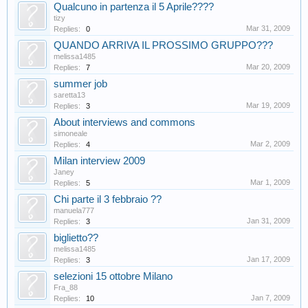
Qualcuno in partenza il 5 Aprile????
tizy
Mar 31, 2009
Replies:
0
QUANDO ARRIVA IL PROSSIMO GRUPPO???
melissa1485
Mar 20, 2009
Replies:
7
summer job
saretta13
Mar 19, 2009
Replies:
3
About interviews and commons
simoneale
Mar 2, 2009
Replies:
4
Milan interview 2009
Janey
Mar 1, 2009
Replies:
5
Chi parte il 3 febbraio ??
manuela777
Jan 31, 2009
Replies:
3
biglietto??
melissa1485
Jan 17, 2009
Replies:
3
selezioni 15 ottobre Milano
Fra_88
Jan 7, 2009
Replies:
10