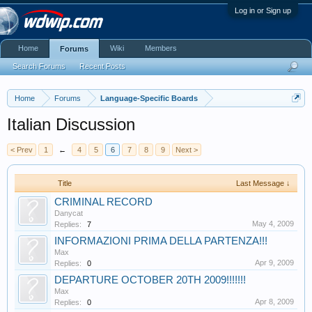
Log in or Sign up
Home
Wiki
Members
Forums
Search Forums
Recent Posts
Home
Forums
Language-Specific Boards
Italian Discussion
< Prev
1
←
4
5
6
7
8
9
Next >
Title
Last Message ↓
CRIMINAL RECORD
Danycat
May 4, 2009
Replies:
7
INFORMAZIONI PRIMA DELLA PARTENZA!!!
Max
Apr 9, 2009
Replies:
0
DEPARTURE OCTOBER 20TH 2009!!!!!!!
Max
Apr 8, 2009
Replies:
0