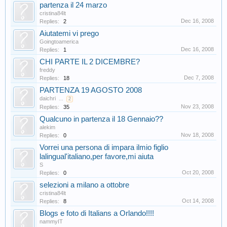
partenza il 24 marzo
cristina84lt
Dec 16, 2008
Replies:
2
Aiutatemi vi prego
Goingtoamerica
Dec 16, 2008
Replies:
1
CHI PARTE IL 2 DICEMBRE?
freddy
Dec 7, 2008
Replies:
18
PARTENZA 19 AGOSTO 2008
daichri
...
2
Nov 23, 2008
Replies:
35
Qualcuno in partenza il 18 Gennaio??
alekim
Nov 18, 2008
Replies:
0
Vorrei una persona di impara ilmio figlio
lalingual'italiano,per favore,mi aiuta
S
Oct 20, 2008
Replies:
0
selezioni a milano a ottobre
cristina84lt
Oct 14, 2008
Replies:
8
Blogs e foto di Italians a Orlando!!!!
nammyIT