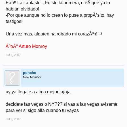
Eah!! La captaste... Fuiste la primera, creÃ­ que ya lo
habian olvidado!
-Por que aunque no lo crean lo puse a propÃ³sito, hay
testigos!
Una vez mas, alguien ha robado mi corazÃ³n! :-\
ÂºoÂº Arturo Monroy
Jul 2, 2007
poncho
New Member
uy ya llegale a alma mejor jajaja
decidete las vegas o NY??? si vas a las vegas avisame
para ver si sigo alla cuando tu vayas
Jul 2, 2007