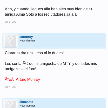
Ahh, y cuando llegues alla hablales muy bien de tu
amiga Alma Soto a los reclutadores..jajaja
Jul 3, 2007
amonroy
New Member
Clararira rira rira... eso ni lo dudes!
Les contarÃ© de mi amigocha de MTY, y de todos mis
amigazos del foro!
ÂºoÂº Arturo Monroy
Jul 4, 2007
almasoto
New Member