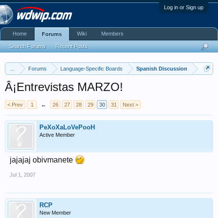
Log in or Sign up
Home
Wiki
Members
Forums
Search Forums
Recent Posts
...
Forums
Language-Specific Boards
Spanish Discussion
Â¡Entrevistas MARZO!
< Prev
1
←
26
27
28
29
30
31
Next >
PeXoXaLoVePooH
Active Member
jajajaj obivmanete
Jul 1, 2007
RCP
New Member