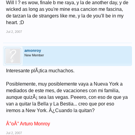
Will I ? es wow, finale b me raya, y la de another day, y de
wicked as long as you're mine esa cancion me fascina,
de tarzan la de strangers like me, y la de you'll be in my
heart. ;D
Jul 2, 2007
amonroy
New Member
Interesante plÃ¡tica muchachos.
Posiblemente, muy posiblemente vaya a Nueva York a
mediados de este mes, de vacaciones con mi familia,
aunque quizÃ¡ sea las vegas. Peeero, con eso de que ya
van a quitar la Bella y La Bestia... creo que por eso
iremos a New York. Â¿Cuando la quitan?
Â°oÂ° Arturo Monroy
Jul 2, 2007