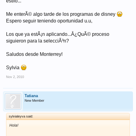
estilo...
Me enterÃ© algo tarde de los programas de disney
Espero seguir teniendo oportunidad u.u,
Los que ya estÃ¡n aplicando...Â¿QuÃ© proceso
siguieron para la selecciÃ³n?
Saludos desde Monterrey!
Sylvia
Nov 2, 2010
Tatiana
New Member
sylvialeyva said:
Hola!