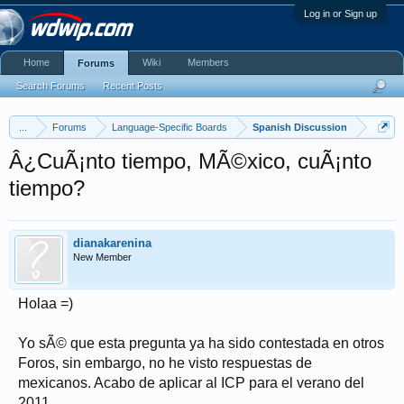
Log in or Sign up
Home
Wiki
Members
Forums
Search Forums
Recent Posts
...
Forums
Language-Specific Boards
Spanish Discussion
Â¿CuÃ¡nto tiempo, MÃ©xico, cuÃ¡nto
tiempo?
dianakarenina
New Member
Holaa =)
Yo sÃ© que esta pregunta ya ha sido contestada en otros
Foros, sin embargo, no he visto respuestas de
mexicanos. Acabo de aplicar al ICP para el verano del
2011.