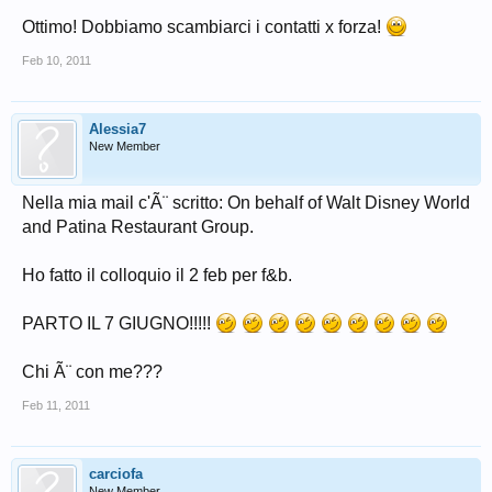
Ottimo! Dobbiamo scambiarci i contatti x forza!
Feb 10, 2011
Alessia7
New Member
Nella mia mail c'Ã¨ scritto: On behalf of Walt Disney World
and Patina Restaurant Group.
Ho fatto il colloquio il 2 feb per f&b.
PARTO IL 7 GIUGNO!!!!!
Chi Ã¨ con me???
Feb 11, 2011
carciofa
New Member