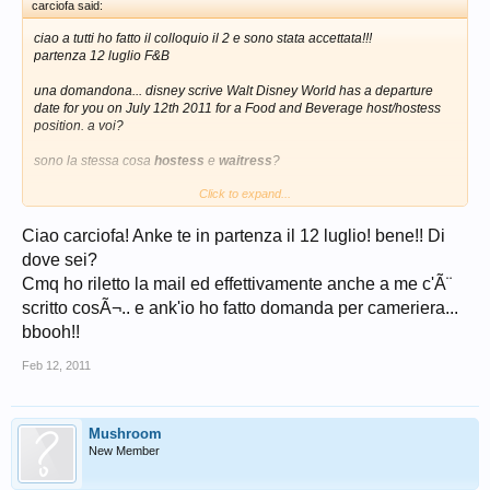
carciofa said:
ciao a tutti ho fatto il colloquio il 2 e sono stata accettata!!!
partenza 12 luglio F&B
una domandona... disney scrive
Walt Disney World has a departure
date for you on July 12th 2011 for a Food and Beverage host/hostess
position.
a voi?
sono la stessa cosa
hostess
e
waitress
?
Click to expand...
perchÃ© io ho fatto domanda per waitress e non capisco se Ã¨ la
stessa cosa o mi hanno assegnato una mansione diversa
Ciao carciofa! Anke te in partenza il 12 luglio! bene!! Di
dove sei?
Cmq ho riletto la mail ed effettivamente anche a me c'Ã¨
scritto cosÃ¬.. e ank'io ho fatto domanda per cameriera...
bbooh!!
Feb 12, 2011
Mushroom
New Member