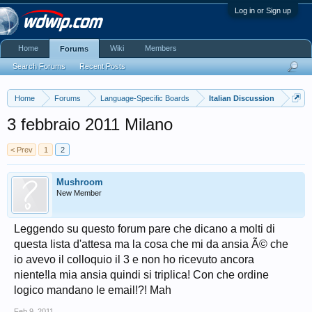
Log in or Sign up
Home
Wiki
Members
Forums
Search Forums
Recent Posts
Home
Forums
Language-Specific Boards
Italian Discussion
3 febbraio 2011 Milano
< Prev
1
2
Mushroom
New Member
Leggendo su questo forum pare che dicano a molti di
questa lista d'attesa ma la cosa che mi da ansia Ã© che
io avevo il colloquio il 3 e non ho ricevuto ancora
niente!la mia ansia quindi si triplica! Con che ordine
logico mandano le email!?! Mah
Feb 9, 2011