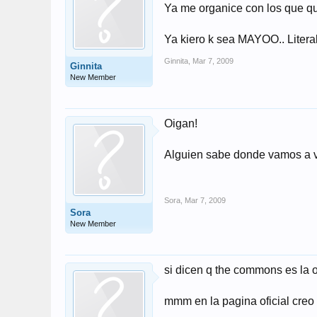
Ya me organice con los que que
Ya kiero k sea MAYOO.. Literal
Ginnita
,
Mar 7, 2009
Ginnita
New Member
Oigan!
Alguien sabe donde vamos a v
Sora
,
Mar 7, 2009
Sora
New Member
si dicen q the commons es la o
mmm en la pagina oficial creo q