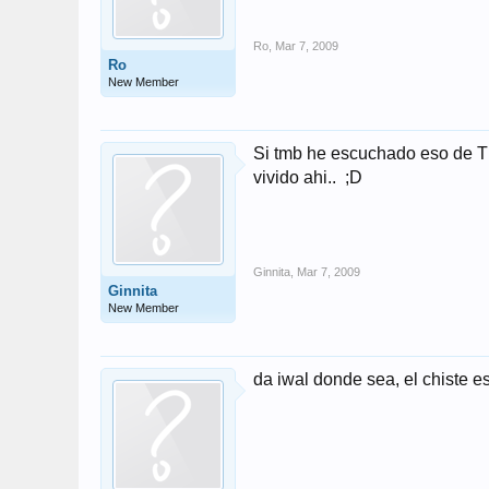
Ro
,
Mar 7, 2009
Ro
New Member
Si tmb he escuchado eso de Th
vivido ahi.. ;D
Ginnita
,
Mar 7, 2009
Ginnita
New Member
da iwal donde sea, el chiste es 