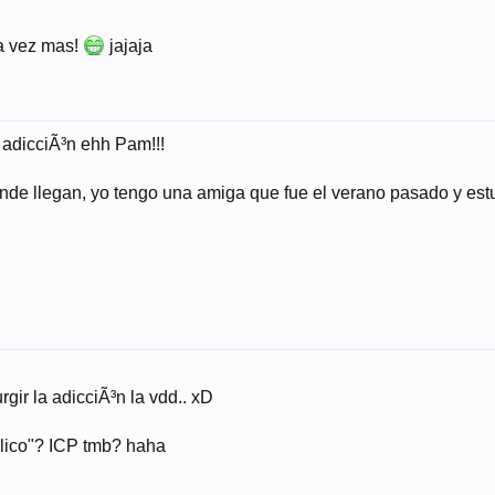
da vez mas!
jajaja
 adicciÃ³n ehh Pam!!!
onde llegan, yo tengo una amiga que fue el verano pasado y est
gir la adicciÃ³n la vdd.. xD
olico"? ICP tmb? haha