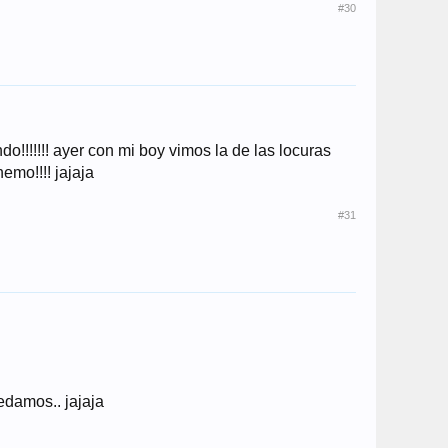
#30
!!!!!!! ayer con mi boy vimos la de las locuras
emo!!!! jajaja
#31
edamos.. jajaja