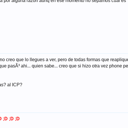
pasa por alguna razon aunq en ese momento no sepamos cual es
o creo que lo llegues a ver, pero de todas formas que reaplique!!
e pasÃ³ ahi... quien sabe... creo que si hizo otra vez phone p
as? al ICP?
 ;D ;D ;D