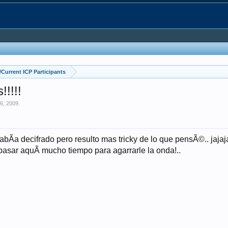
Current ICP Participants
!!!!
6, 2009
.
 habÃ­a decifrado pero resulto mas tricky de lo que pensÃ©.. jajaj
asar aquÃ­ mucho tiempo para agarrarle la onda!..