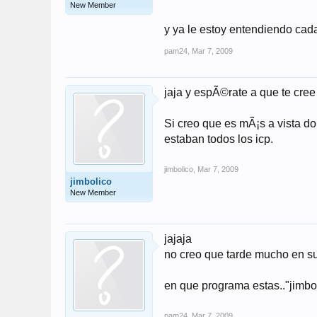
New Member
y ya le estoy entendiendo ca
pam24
,
Mar 7, 2009
jaja y espÃ©rate a que te cree
Si creo que es mÃ¡s a vista d
estaban todos los icp.
jimbolico
,
Mar 7, 2009
jimbolico
New Member
jajaja
no creo que tarde mucho en sur
en que programa estas.."jimb
pam24
,
Mar 7, 2009