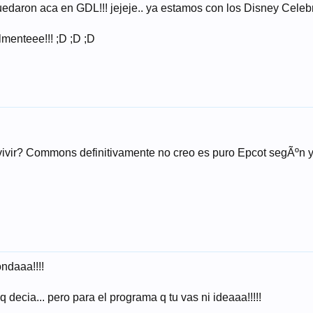
daron aca en GDL!!! jejeje.. ya estamos con los Disney Celebra
menteee!!! ;D ;D ;D
ivir? Commons definitivamente no creo es puro Epcot segÃºn y
ndaaa!!!!
 decia... pero para el programa q tu vas ni ideaaa!!!!!