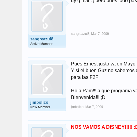
uy q mal :'( pero pues todo 
sangreazul8
,
Mar 7, 2009
sangreazul8
Active Member
Pues Ernest justo va en Mayo n
Y si el buen Guz no sabemos qu
para las F2F
Hola Pam!!! a que programa v
Bienvenida!!! ;D
jimbolico
jimbolico
,
Mar 7, 2009
New Member
NOS VAMOS A DISNEY!!!!! ;D