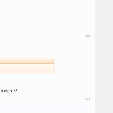
#22
 algo. :-\
#23