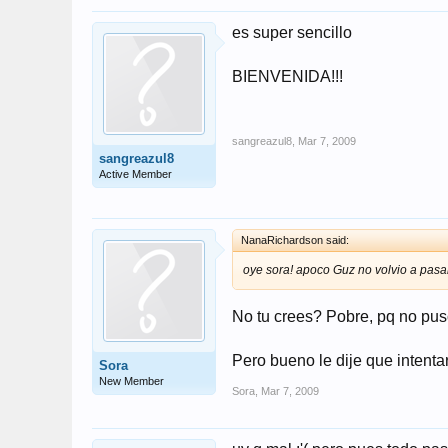
es super sencillo
BIENVENIDA!!!
sangreazul8
,
Mar 7, 2009
sangreazul8
Active Member
NanaRichardson said:
oye sora! apoco Guz no volvio a pasa
No tu crees? Pobre, pq no puso
Pero bueno le dije que intenta
Sora
New Member
Sora
,
Mar 7, 2009