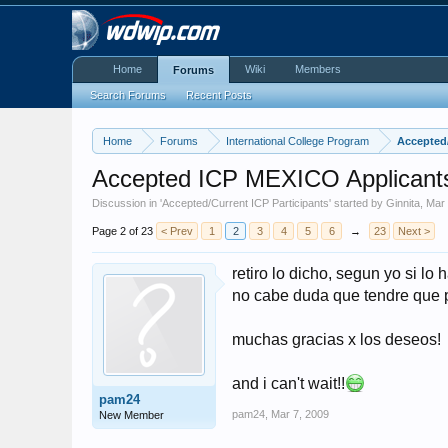
Home
Wiki
Members
Forums
Search Forums
Recent Posts
Home
Forums
International College Program
Accepted/
Accepted ICP MEXICO Applicants!
Discussion in '
Accepted/Current ICP Participants
' started by
Ginnita
,
Mar 
Page 2 of 23
< Prev
1
2
3
4
5
6
→
23
Next >
retiro lo dicho, segun yo si lo
no cabe duda que tendre que p
muchas gracias x los deseos!
and i can't wait!!
pam24
pam24
,
Mar 7, 2009
New Member