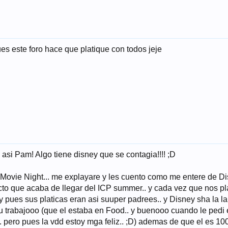
s este foro hace que platique con todos jeje
asi Pam! Algo tiene disney que se contagia!!!! ;D
ovie Night... me explayare y les cuento como me entere de Di
to que acaba de llegar del ICP summer.. y cada vez que nos pl
 pues sus platicas eran asi suuper padrees.. y Disney sha la la.. 
u trabajooo (que el estaba en Food.. y buenooo cuando le pedi el
.. pero pues la vdd estoy mga feliz.. ;D) ademas de que el es 