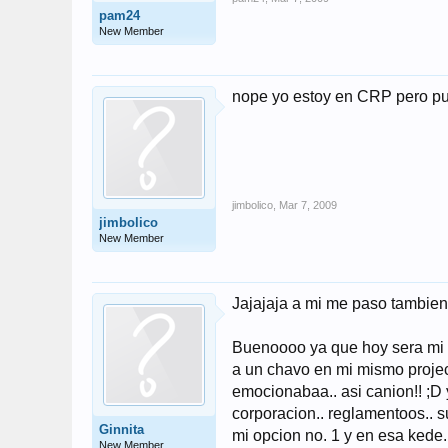
pam24
New Member
nope yo estoy en CRP pero pue
jimbolico
,
Mar 7, 2009
jimbolico
New Member
Jajajaja a mi me paso tambien 
Buenoooo ya que hoy sera mi M
a un chavo en mi mismo projec
emocionabaa.. asi canion!! ;D y
corporacion.. reglamentoos.. s
Ginnita
mi opcion no. 1 y en esa kede
New Member