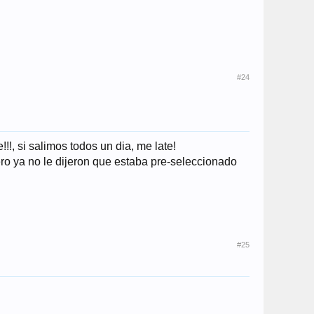
#24
!, si salimos todos un dia, me late!
ero ya no le dijeron que estaba pre-seleccionado
#25