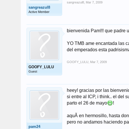
sangreazul8
,
Mar 7, 2009
sangreazul8
Active Member
bienvenida Pam!!! que padre u
YO TMB ame encantada las canci
del emperados esta padrisisma 
GOOFY_LULU
,
Mar 7, 2009
GOOFY_LULU
Guest
heey! gracias por las bienven
si entre al ICP, i think.. el del
parto el 26 de mayo
!
aquÃ­ en hermosillo, hasta do
pero no andamos haciendo part
pam24