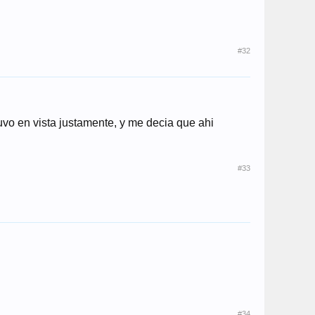
#32
uvo en vista justamente, y me decia que ahi
#33
#34