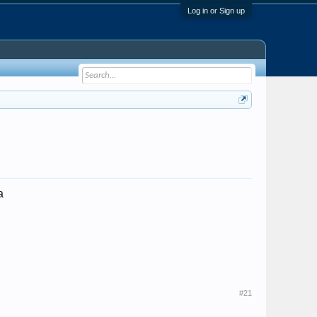
Log in or Sign up
a
#21