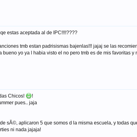
qe estas aceptada al de IPC!!!!????
ones tmb estan padrisismas bajenlas!!! jajaj se las recomiendo
bueno yo ya l habia visto el no pero tmb es de mis favoritas y n
idas Chicos!
!
 summer pues.. jaja
nde sÃ©, aplicaron 5 que somos d la misma escuela, y todas qu
ies ni nada jajaja!