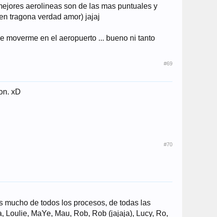
mejores aerolineas son de las mas puntuales y
en tragona verdad amor) jajaj
se moverme en el aeropuerto ... bueno ni tanto
#69
on. xD
#70
es mucho de todos los procesos, de todas las
, Loulie, MaYe, Mau, Rob, Rob (jajaja), Lucy, Ro,