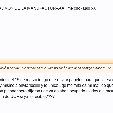
r.. ADMON DE LA MANUFACTURAAA!! me chokaa!!! :-X
eptaciÃ²n de Rox? Me quede en que Julie no sabÃ­a que onda contigo o nose q ???
tes del 15 de marzo tengo que enviar papeles para que la esc
y mismo a enviarlos!!!!! y lo unico uqe me falta es mi mail de q
ion planner pero dijeron uqe ya estaban ocupados todos o atractt
uin de UCF si ya lo recibio????