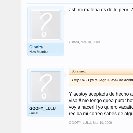
ash mi materia es de lo peo
Ginnita
,
Mar 10, 2009
Ginnita
New Member
Sora said:
Hey
LULU
ya te llego tu mail de ac
Y aestoy aceptada de hecho an
visa!!! me tengo quea purar ho
voy a hacer!!! yo quiero vacat
GOOFY_LULU
reciba mi correo sabes de alg
Guest
GOOFY_LULU
,
Mar 10, 2009