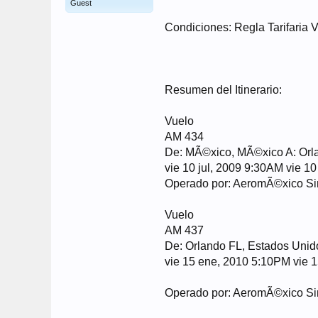
Guest
Condiciones: Regla Tarifaria 
Resumen del Itinerario:
Vuelo
AM 434
De: MÃ©xico, MÃ©xico A: Orl
vie 10 jul, 2009 9:30AM vie 10
Operado por: AeromÃ©xico Sin
Vuelo
AM 437
De: Orlando FL, Estados Uni
vie 15 ene, 2010 5:10PM vie 
Operado por: AeromÃ©xico Si