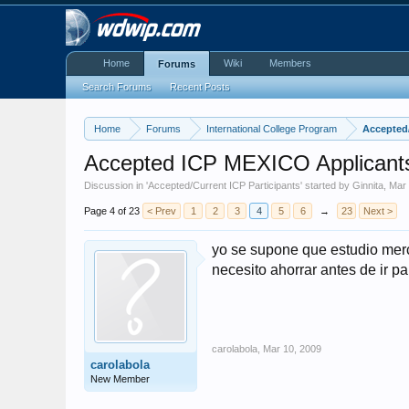
Home
Wiki
Members
Forums
Search Forums
Recent Posts
Home
Forums
International College Program
Accepted/
Accepted ICP MEXICO Applicants!
Discussion in '
Accepted/Current ICP Participants
' started by
Ginnita
,
Mar 
Page 4 of 23
< Prev
1
2
3
4
5
6
→
23
Next >
yo se supone que estudio mer
necesito ahorrar antes de ir p
carolabola
,
Mar 10, 2009
carolabola
New Member