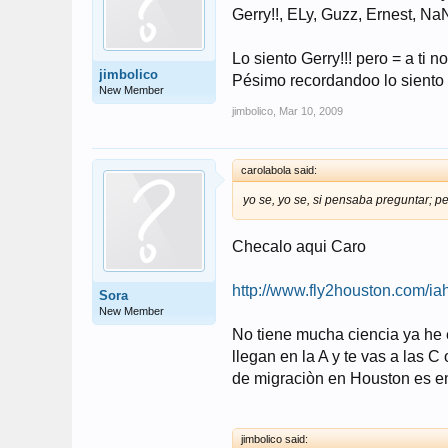
Gerry!!, ELy, Guzz, Ernest, NaN
Lo siento Gerry!!! pero = a ti no
jimbolico
Pésimo recordandoo lo siento 
New Member
jimbolico
,
Mar 10, 2009
carolabola said:
yo se, yo se, si pensaba preguntar; 
Checalo aqui Caro
http://www.fly2houston.com/ia
Sora
New Member
No tiene mucha ciencia ya he e
llegan en la A y te vas a las C
de migraciòn en Houston es en
jimbolico said: