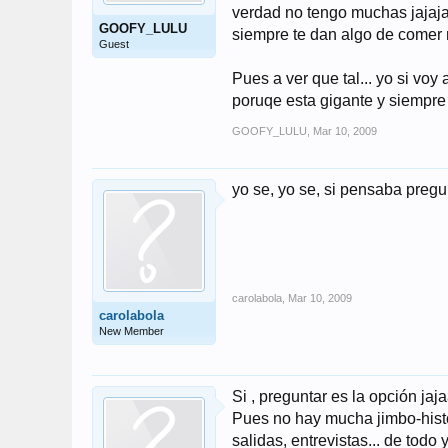
verdad no tengo muchas jajaja
GOOFY_LULU
siempre te dan algo de comer 
Guest
Pues a ver que tal... yo si vo
poruqe esta gigante y siempre 
GOOFY_LULU
,
Mar 10, 2009
yo se, yo se, si pensaba preg
carolabola
,
Mar 10, 2009
carolabola
New Member
Si , preguntar es la opción jaja
Pues no hay mucha jimbo-histo
salidas, entrevistas... de tod