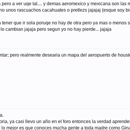
 pero a ver uqe tal.... y demas aeromexico y mexicana son las 
no unos rascuachos cacahuates o pretlezs jajajaj (esque soy bi
y a tener que ir sola poruqe no hay de otra pero ya mas o menos 
lo cambian jajaja pero segun yo no hay pierde... jajaja
untar; pero realmente desearia un mapa del aeropuerto de houst
a.
ria, ya casi llevo un año en el foro entonces la verdad aprend
o y lo mejor es que conoces mucha gente a toda madre como Gina