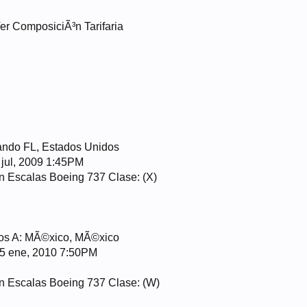
Ver ComposiciÃ³n Tarifaria
ando FL, Estados Unidos
 jul, 2009 1:45PM
 Escalas Boeing 737 Clase: (X)
dos A: MÃ©xico, MÃ©xico
15 ene, 2010 7:50PM
n Escalas Boeing 737 Clase: (W)