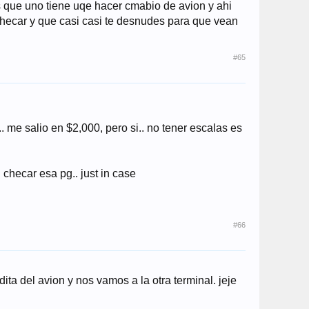
s que uno tiene uqe hacer cmabio de avion y ahi
checar y que casi casi te desnudes para que vean
#65
me salio en $2,000, pero si.. no tener escalas es
 checar esa pg.. just in case
#66
ta del avion y nos vamos a la otra terminal. jeje