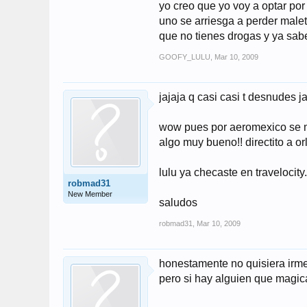
yo creo que yo voy a optar po
uno se arriesga a perder male
que no tienes drogas y ya saben
GOOFY_LULU
,
Mar 10, 2009
jajaja q casi casi t desnudes ja
wow pues por aeromexico se me
algo muy bueno!! directito a o
lulu ya checaste en travelocit
robmad31
New Member
saludos
robmad31
,
Mar 10, 2009
honestamente no quisiera irme
pero si hay alguien que magica