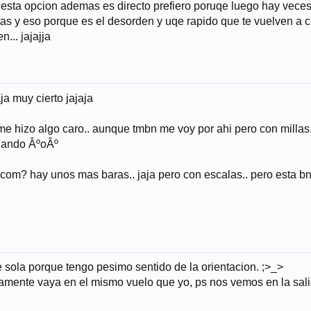
r esta opcion ademas es directo prefiero poruqe luego hay vece
tas y eso porque es el desorden y uqe rapido que te vuelven a 
... jajajja
ja muy cierto jajaja
 hizo algo caro.. aunque tmbn me voy por ahi pero con millas.. 
rlando ÂºoÂº
y.com? hay unos mas baras.. jaja pero con escalas.. pero esta bn
 sola porque tengo pesimo sentido de la orientacion. ;>_>
mente vaya en el mismo vuelo que yo, ps nos vemos en la salidi