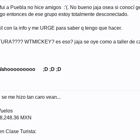
 fui a Puebla no hice amigos :'(. No bueno jaja osea si conocí
algo entonces de ese grupo estoy totalmente desconectado.
ail con la info y me URGE para saber q tengo que hacer.
???? WTMICKEY? es eso? jaja se oye como a taller de carpin
!!! Wahooooooooo ;D ;D ;D
se me hizo tan caro vean...
Vuelos
 $8,248.36 MXN
en Clase Turista: