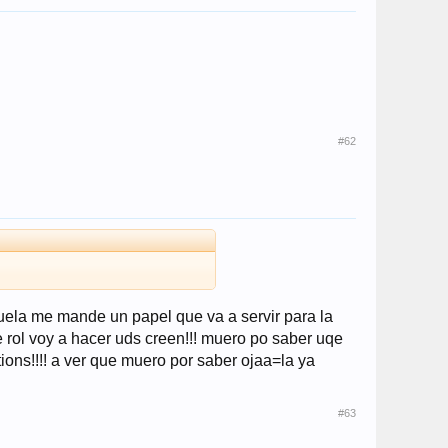
#62
uela me mande un papel que va a servir para la
ue rol voy a hacer uds creen!!! muero po saber uqe
ions!!!! a ver que muero por saber ojaa=la ya
#63