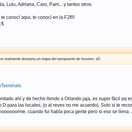
a, Lulu, Adriana, Caro, Pam... y tantos otros.
 te conocí aqui, te conocí en la F2f!!!
:$
pero realmente desearia un mapa del aeropuerto de houston. xD
hTerminals
stado ahí y de hecho llendo a Orlando jaja, es super fàcil pq e
 o D para las locales, (o al reves no me acuerdo). Solo si te re
oooooorme, cuando fui había poca gente pero si eso se llena ..