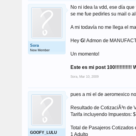
No ni idea la vdd, ese día que
se me fue pedirles su mail o 
A mi todavía no me llega el m
Hey
G
! Admon de MANUFACTURA
Sora
New Member
Un momento!
Este es mi post 100!!!!!!!!
Sora
,
Mar 10, 2009
pues a mi el de aeromexico no 
Resultado de CotizaciÃ³n de 
Tarifa incluyendo Impuestos:
Total de Pasajeros Cotizados 
GOOFY_LULU
1 Adulto