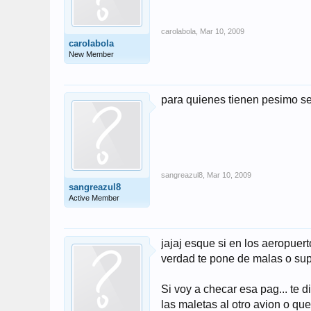
carolabola
,
Mar 10, 2009
carolabola
New Member
para quienes tienen pesimo sen
sangreazul8
,
Mar 10, 2009
sangreazul8
Active Member
jajaj esque si en los aeropuer
verdad te pone de malas o super 
Si voy a checar esa pag... te 
las maletas al otro avion o que