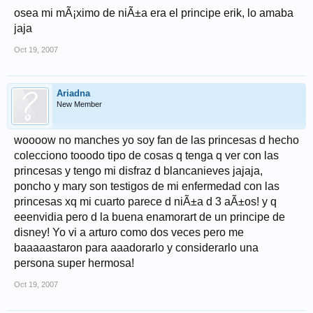
osea mi mÃ¡ximo de niÃ±a era el principe erik, lo amaba
jaja
Oct 19, 2007
Ariadna
New Member
woooow no manches yo soy fan de las princesas d hecho
colecciono tooodo tipo de cosas q tenga q ver con las
princesas y tengo mi disfraz d blancanieves jajaja,
poncho y mary son testigos de mi enfermedad con las
princesas xq mi cuarto parece d niÃ±a d 3 aÃ±os! y q
eeenvidia pero d la buena enamorart de un principe de
disney! Yo vi a arturo como dos veces pero me
baaaaastaron para aaadorarlo y considerarlo una
persona super hermosa!
Oct 19, 2007