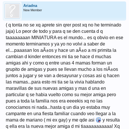
Ariadna
New Member
( q tonta no se xq aprete sin qrer post xq no he terminado
jaja) Lo peor de todo y para q se den cuenta d q
taaaaaaaan MINIATURA es el mundo... es q obvio en ese
momento terminamos y ya yo no volvi a saber de
el....paaasan los aÃ±os y hace un aÃ±o a mi primita la
cambian d kinder entonces mi tia se hace d muchas
amigas ahi y como q entre unas 4 mamas forman un
grupito de amigas y pues se llevan mucho a los niÃ±os
juntos a jugar y se van a desayunar y cosas asi q hacen
las mamas...para esto mi tia se la vivia hablando
maravillas de sus nuevas amigas y mas d una en
particular q se habia vuelto como su mejor amiga pero
pues a toda la familia nos era eeeekis xq no las
conociamos ni nada...hasta q un dia yo estaba muy
campante en una fiesta familiar cuando veo llegar a la
mama de mariano ( mi ex gay) y me qde asi
y resulta
q ella era la nueva mejor amiga d mi tiaaaaaaaaaaa! Xq