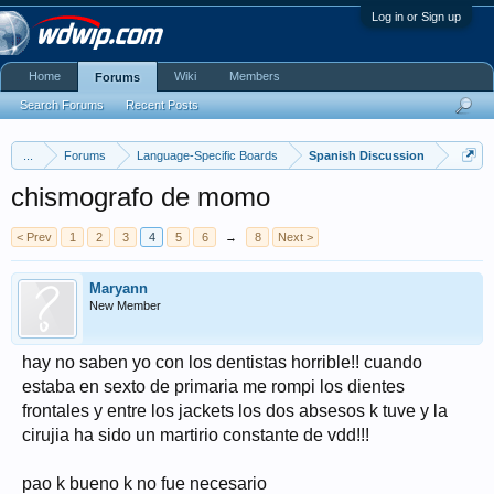
Log in or Sign up
Home
Wiki
Members
Forums
Search Forums
Recent Posts
...
Forums
Language-Specific Boards
Spanish Discussion
chismografo de momo
< Prev
1
2
3
4
5
6
→
8
Next >
Maryann
New Member
hay no saben yo con los dentistas horrible!! cuando
estaba en sexto de primaria me rompi los dientes
frontales y entre los jackets los dos absesos k tuve y la
cirujia ha sido un martirio constante de vdd!!!
pao k bueno k no fue necesario