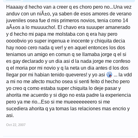
Haaaay d hecho van a creer q es choro pero no...Una vez
anduv con un niÃ±o, ya saben de esos amores de verano
juveniles osea fue d mis primeros novios, tenia como 14
aÃ±os a lo muuuucho!. El chavo era suuuper amanerado
y d hecho mi papa me molstaba con q era hay pero
oooobvio yo super ingenua e inocente y chiquita decia
hay nooo cero nada q ver! y en aquel entonces los dos
teniamos un amigo en comun q se llamaba jorge q el si
es gay declarado y un dia asi d la nada jorge me confeso
q el moria por mi novio y q la neta un dia antes d los dos
llegar por mi habian tenido queveres! y yo asi
... la vdd
a mi no me afecto mucho osea si senti feito d hecho pero
yo creo q como estaba super chiquita lo deje pasar y
ahorita me acuerdo y si digo no esta padre la experiencia
pero ya me rio...Eso si me mueeeeeeeero si me
sucediera ahorita q ya tomas las relaciones mas encrio y
asi.
Oct 22, 2007