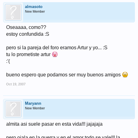
almasoto
New Member
Oseaaaa, como??
estoy confundida :S
pero si la pareja del foro eramos Artur y yo... :S
tu lo prometiste artur
:'(
bueno espero que podamos ser muy buenos amigos
Oct 19, 2007
Maryann
New Member
almita asi suele pasar en esta vida!!! jajajaja
pero ojala en la guerra y en el amor todo se vale!!! la