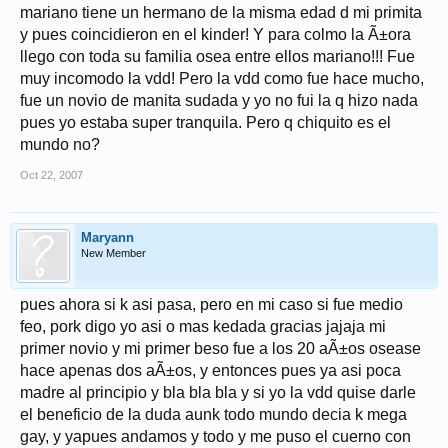
mariano tiene un hermano de la misma edad d mi primita
y pues coincidieron en el kinder! Y para colmo la Ã±ora
llego con toda su familia osea entre ellos mariano!!! Fue
muy incomodo la vdd! Pero la vdd como fue hace mucho,
fue un novio de manita sudada y yo no fui la q hizo nada
pues yo estaba super tranquila. Pero q chiquito es el
mundo no?
Oct 22, 2007
Maryann
New Member
pues ahora si k asi pasa, pero en mi caso si fue medio
feo, pork digo yo asi o mas kedada gracias jajaja mi
primer novio y mi primer beso fue a los 20 aÃ±os osease
hace apenas dos aÃ±os, y entonces pues ya asi poca
madre al principio y bla bla bla y si yo la vdd quise darle
el beneficio de la duda aunk todo mundo decia k mega
gay, y yapues andamos y todo y me puso el cuerno con