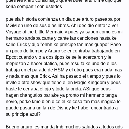
pues les kiero contar algo que el buen arturo me dijo que
keria compartir con ustedes
pue sla historia comienza un dia que arturo paseaba por
MGM en uno de sus dias libres. Ahi decidio entrar a ver
Voyage of the Little Mermaid y pues ya saben como es mi
hermano andaba cante y cante las canciones hasta ke
salio Erick y dijo "ohhh ke principe tan mas guapo" Paso
un poco de tiempo y Arturo se encontraba trabajando en
Epcot cuando vio a dos tipos ke se le acercaron y le
mepiezan a hacer platica, pues resulta ke uno de ellos
trabaja en el parade de HSM y el otro pues era nada mas
y nada mas que Erick. Asi ha pasado el tiempo y pues lo
invito a otro show que tiene el en Magic Kingdom y peus
haste le cerraba el ojo y todo la onda. ASi que peus
hagan changutios par ake ya pronto mi hermano tenga
novio, porke kmo bien dice el ke cosa tan mas magica le
puede pasar a un fan de Disney ke haber encontrado a
su principe azul?
Bueno arturo les manda tmb muchos saludos a todos uds