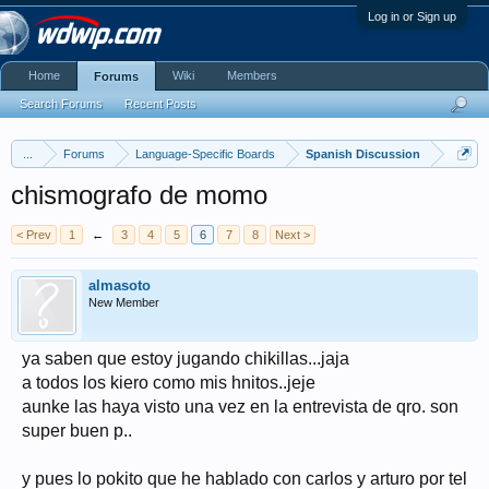
Log in or Sign up
Home
Wiki
Members
Forums
Search Forums
Recent Posts
...
Forums
Language-Specific Boards
Spanish Discussion
chismografo de momo
< Prev
1
←
3
4
5
6
7
8
Next >
almasoto
New Member
ya saben que estoy jugando chikillas...jaja
a todos los kiero como mis hnitos..jeje
aunke las haya visto una vez en la entrevista de qro. son
super buen p..
y pues lo pokito que he hablado con carlos y arturo por tel