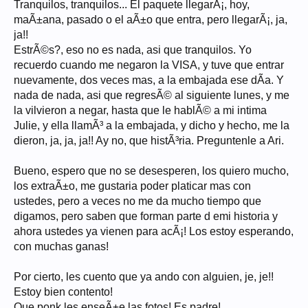
Tranquilos, tranquilos... El paquete llegarÃ¡, hoy,
maÃ±ana, pasado o el aÃ±o que entra, pero llegarÃ¡, ja,
ja!!
EstrÃ©s?, eso no es nada, asi que tranquilos. Yo
recuerdo cuando me negaron la VISA, y tuve que entrar
nuevamente, dos veces mas, a la embajada ese dÃ­a. Y
nada de nada, asi que regresÃ© al siguiente lunes, y me
la vilvieron a negar, hasta que le hablÃ© a mi intima
Julie, y ella llamÃ³ a la embajada, y dicho y hecho, me la
dieron, ja, ja, ja!! Ay no, que histÃ³ria. Preguntenle a Ari.
Bueno, espero que no se desesperen, los quiero mucho,
los extraÃ±o, me gustaria poder platicar mas con
ustedes, pero a veces no me da mucho tiempo que
digamos, pero saben que forman parte d emi historia y
ahora ustedes ya vienen para acÃ¡! Los estoy esperando,
con muchas ganas!
Por cierto, les cuento que ya ando con alguien, je, je!!
Estoy bien contento!
Que ponk les enseÃ±e las fotos! Es padre!