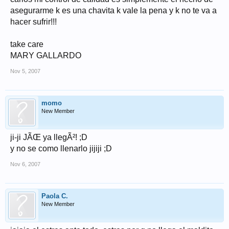
asegurarme k es una chavita k vale la pena y k no te va a
hacer sufrir!!!
take care
MARY GALLARDO
Nov 5, 2007
momo
New Member
ji-ji JÃŒ ya llegÃ²! ;D
y no se como llenarlo jijiji ;D
Nov 6, 2007
Paola C.
New Member