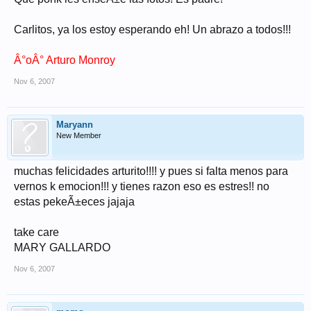
Carlitos, ya los estoy esperando eh! Un abrazo a todos!!!
Â°oÂ° Arturo Monroy
Nov 6, 2007
Maryann
New Member
muchas felicidades arturito!!!! y pues si falta menos para
vernos k emocion!!! y tienes razon eso es estres!! no
estas pekeÃ±eces jajaja
take care
MARY GALLARDO
Nov 6, 2007