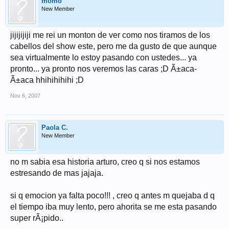
momo
New Member
jijijijiji me rei un monton de ver como nos tiramos de los
cabellos del show este, pero me da gusto de que aunque
sea virtualmente lo estoy pasando con ustedes... ya
pronto... ya pronto nos veremos las caras ;D Ã±aca-
Ã±aca hhihihihihi ;D
Nov 6, 2007
Paola C.
New Member
no m sabia esa historia arturo, creo q si nos estamos
estresando de mas jajaja.
si q emocion ya falta poco!!! , creo q antes m quejaba d q
el tiempo iba muy lento, pero ahorita se me esta pasando
super rÃ¡pido..