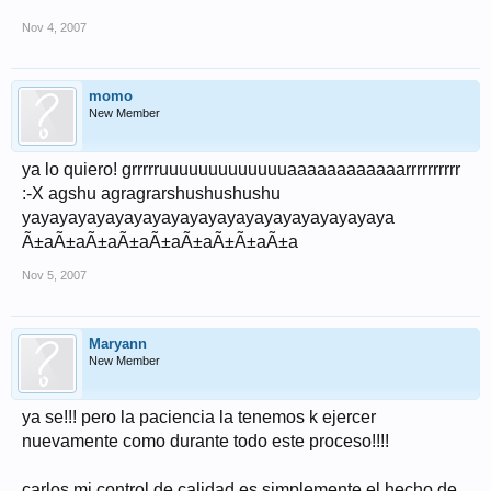
Nov 4, 2007
momo
New Member
ya lo quiero! grrrrruuuuuuuuuuuuuaaaaaaaaaaaarrrrrrrrrr
:-X agshu agragrarshushushushu
yayayayayayayayayayayayayayayayayayayaya
Ã±aÃ±aÃ±aÃ±aÃ±aÃ±aÃ±Ã±aÃ±a
Nov 5, 2007
Maryann
New Member
ya se!!! pero la paciencia la tenemos k ejercer
nuevamente como durante todo este proceso!!!!
carlos mi control de calidad es simplemente el hecho de