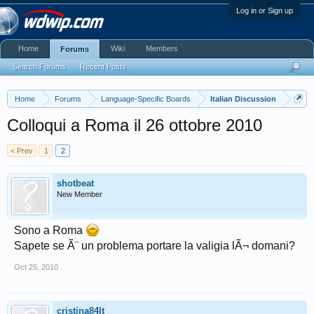
Log in or Sign up
Home
Wiki
Members
Forums
Search Forums
Recent Posts
Home
Forums
Language-Specific Boards
Italian Discussion
Colloqui a Roma il 26 ottobre 2010
< Prev
1
2
shotbeat
New Member
Sono a Roma
Sapete se Ã¨ un problema portare la valigia lÃ¬ domani?
Oct 25, 2010
cristina84lt