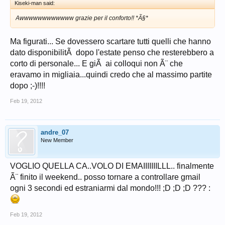
Kiseki-man said:
Awwwwwwwwwwww grazie per il conforto!! *Ã§*
Ma figurati... Se dovessero scartare tutti quelli che hanno
dato disponibilitÃ dopo l'estate penso che resterebbero a
corto di personale... E giÃ ai colloqui non Ã¨ che
eravamo in migliaia...quindi credo che al massimo partite
dopo ;-)!!!!
Feb 19, 2012
andre_07
New Member
VOGLIO QUELLA CA..VOLO DI EMAIIIIIIILLL.. finalmente
Ã¨ finito il weekend.. posso tornare a controllare gmail
ogni 3 secondi ed estraniarmi dal mondo!!! ;D ;D ;D ??? :
Feb 19, 2012