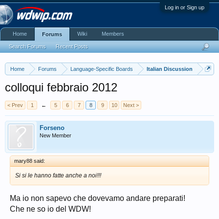
Log in or Sign up
Home
Wiki
Members
Forums
Search Forums
Recent Posts
Home
Forums
Language-Specific Boards
Italian Discussion
colloqui febbraio 2012
< Prev
1
←
5
6
7
8
9
10
Next >
Forseno
New Member
mary88 said:
Si si le hanno fatte anche a noi!!!
Ma io non sapevo che dovevamo andare preparati!
Che ne so io del WDW!