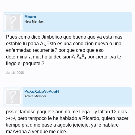
Mauro
New Member
Pues como dice Jimbolico que bueno que ya esta mas
estable tu papa Â¿Esto es una condicion nueva o una
enfermedad recurrente? por que creo que eso
determinara mucho tu decisionÂ¡Â¡Â¡ por cierto ..ya te
llego el paquete ?
Jul 16, 2008
PeXoXaLoVePooH
Active Member
pss el famoso paquete aun no me llega... y faltan 13 dias
:-\ :-\, pero tampoco le he hablado a Ricardo, quiero hacer
tiempo pra q me pase a agosto jejejeje, ya le hablare
maÃ±ana a ver que me dice...