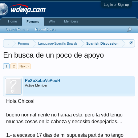
Log in or Sign up
Home
Wiki
Members
Forums
Search Forums
Recent Posts
...
Forums
Language-Specific Boards
Spanish Discussion
En busca de un poco de apoyo
1
2
Next >
PeXoXaLoVePooH
Active Member
Hola Chicos!
bueno normalmente no hariaa esto, pero la vdd tengo
muchas cosas en la cabeza y necesito despejarlas....
1.- a escasos 17 dias de mi supuesta partida no tengo