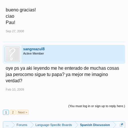
bueno gracias!
ciao
Pau!
Sep 27, 2008
sangreazul8
Active Member
oye ps ya aki leyendo me he enterado de muchas cosas
jaa perocomo sigue tu papa? ya mejor me imagino
verdad?
Feb 10, 2009
(You must log in or sign up to reply here.)
1
2
Next >
...
Forums
Language-Specific Boards
Spanish Discussion