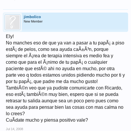
jimbolico
New Member
Ely!
No manches eso de que ya van a pasar a tu papÃ¡ a piso
estÃ¡ de pelos, como sea ayuda caÃ±Ã³n, porque
siempre el Ã¡rea de terapia intensiva es medio fea y
como que para el Ã¡nimo de tu papÃ¡ o cualquier
paciente que estÃ© ahi no ayuda en mucho, por otra
parte veo q todos estamos unidos pidiendo mucho por ti y
por tu papÃ¡, que padre me da mucho gusto!
TambiÃ©n veo que ya pudiste comunicarte con Ricardo,
eso estÃ¡ tambiÃ©n muy bien, espero que si se pueda
retrasar tu salida aunque sea un poco pero pues como
sea ayuda para pensar bien las cosas con mas calma no
lo crees?
CuÃ­date mucho y piensa positivo vale?
Jul 14, 2008