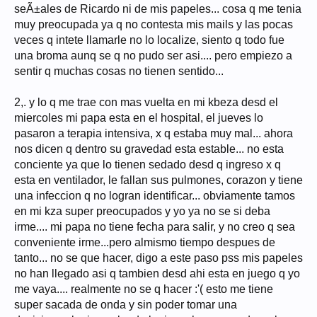
seÃ±ales de Ricardo ni de mis papeles... cosa q me tenia
muy preocupada ya q no contesta mis mails y las pocas
veces q intete llamarle no lo localize, siento q todo fue
una broma aunq se q no pudo ser asi.... pero empiezo a
sentir q muchas cosas no tienen sentido...
2,. y lo q me trae con mas vuelta en mi kbeza desd el
miercoles mi papa esta en el hospital, el jueves lo
pasaron a terapia intensiva, x q estaba muy mal... ahora
nos dicen q dentro su gravedad esta estable... no esta
conciente ya que lo tienen sedado desd q ingreso x q
esta en ventilador, le fallan sus pulmones, corazon y tiene
una infeccion q no logran identificar... obviamente tamos
en mi kza super preocupados y yo ya no se si deba
irme.... mi papa no tiene fecha para salir, y no creo q sea
conveniente irme...pero almismo tiempo despues de
tanto... no se que hacer, digo a este paso pss mis papeles
no han llegado asi q tambien desd ahi esta en juego q yo
me vaya.... realmente no se q hacer :'( esto me tiene
super sacada de onda y sin poder tomar una