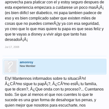
aprovecha para platicar con el y estoy seguro despues de
esta experiencia empezara a cuidarese un poco masÂ¡Â¡
(es bien diificl ser diabetico, mi papa tambien padece de
eso y es bien complicado saber que existen miles de
cosas que no puedes comerÂ¡)y ya con esa seguridad,
yo creo que lo que mas quiere tu papa es que seas feliz y
que te vayas a disney a vivir algo que tanto has
deseadoÂ¡Â¡
Jul 17, 2008
amonroy
New Member
Ely! Mantennos informados sobre tu situaciÃ³n!
Â¿CÃ³mo sigue tu papÃ¡?, Â¿CÃ³mo estÃ¡ tu familia,
que te dicen?, Â¿Que onda con tu proceso?... Cuentanos
todo. Se que al menos el que nos cuentes lo que te
sucede es una gran forma de desahogar tus penas, y
quien mejor que nosotros para escucharte, nos