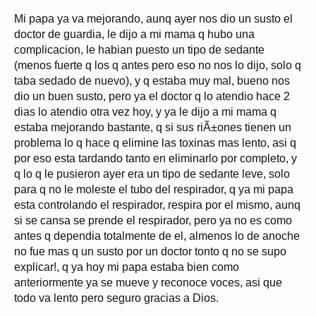
Mi papa ya va mejorando, aunq ayer nos dio un susto el
doctor de guardia, le dijo a mi mama q hubo una
complicacion, le habian puesto un tipo de sedante
(menos fuerte q los q antes pero eso no nos lo dijo, solo q
taba sedado de nuevo), y q estaba muy mal, bueno nos
dio un buen susto, pero ya el doctor q lo atendio hace 2
dias lo atendio otra vez hoy, y ya le dijo a mi mama q
estaba mejorando bastante, q si sus riÃ±ones tienen un
problema lo q hace q elimine las toxinas mas lento, asi q
por eso esta tardando tanto en eliminarlo por completo, y
q lo q le pusieron ayer era un tipo de sedante leve, solo
para q no le moleste el tubo del respirador, q ya mi papa
esta controlando el respirador, respira por el mismo, aunq
si se cansa se prende el respirador, pero ya no es como
antes q dependia totalmente de el, almenos lo de anoche
no fue mas q un susto por un doctor tonto q no se supo
explicar!, q ya hoy mi papa estaba bien como
anteriormente ya se mueve y reconoce voces, asi que
todo va lento pero seguro gracias a Dios.