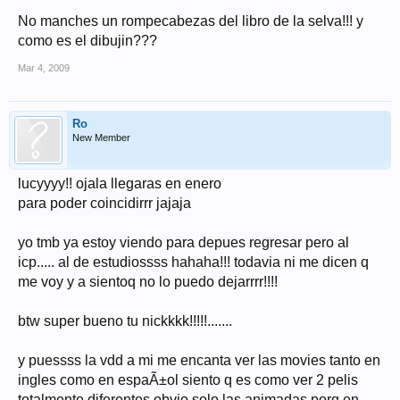
No manches un rompecabezas del libro de la selva!!! y
como es el dibujin???
Mar 4, 2009
Ro
New Member
lucyyyy!! ojala llegaras en enero
para poder coincidirrr jajaja
yo tmb ya estoy viendo para depues regresar pero al
icp..... al de estudiossss hahaha!!! todavia ni me dicen q
me voy y a sientoq no lo puedo dejarrrr!!!!
btw super bueno tu nickkkk!!!!!.......
y puessss la vdd a mi me encanta ver las movies tanto en
ingles como en espaÃ±ol siento q es como ver 2 pelis
totalmente diferentes obvio solo las animadas porq en