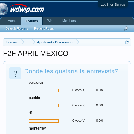
Log in or Sign up
Home
Wiki
Members
Forums
Search Forums
Recent Posts
Forums
...
Applicants Discussion
F2F APRIL MEXICO
?
Donde les gustaria la entrevista?
veracruz
0 vote(s)
0.0%
puebla
0 vote(s)
0.0%
df
0 vote(s)
0.0%
monterrey