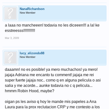
NanaRichardson
New Member
a laaa no mancheeen! todavia no les diceeen!!! a la! ke
esstreesss!!!!!!!!!!!!
Mar 3, 2009
lucy_elizondo88
New Member
daaamn! no es posible! ya mero muchachos! ya mero!
jajaja Adriana me encanto tu comment! jajaja me rei
super fuerte jajaja noc.. como q en alguna pelicula o asi
salia y me acorde... aunke todavia no c q pelicula...
hmmm Robin Hood, maybe?
oigan ps les aviso q hoy le mande mis papeles a Ana
Laura para la prox reclutacion CRP y me contesto a los