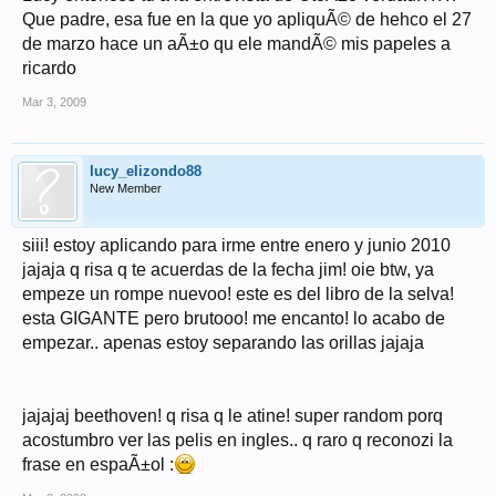
Que padre, esa fue en la que yo apliquÃ© de hehco el 27
de marzo hace un aÃ±o qu ele mandÃ© mis papeles a
ricardo
Mar 3, 2009
lucy_elizondo88
New Member
siii! estoy aplicando para irme entre enero y junio 2010
jajaja q risa q te acuerdas de la fecha jim! oie btw, ya
empeze un rompe nuevoo! este es del libro de la selva!
esta GIGANTE pero brutooo! me encanto! lo acabo de
empezar.. apenas estoy separando las orillas jajaja
jajajaj beethoven! q risa q le atine! super random porq
acostumbro ver las pelis en ingles.. q raro q reconozi la
frase en espaÃ±ol :