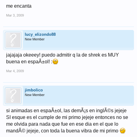
me encanta
Mar 3, 2009
lucy_elizondo88
New Member
jajajaja okeeey! puedo admitir q la de shrek es MUY
buena en espaÃ±ol! :
Mar 4, 2009
jimbolico
New Member
si animadas en espaÃ±ol, las demÃ¡s en inglÃ©s jejeje
SI esque es el cumple de mi primo jejeje entonces no se
me olvida para nada que fue en ese dia en el que lo
mandÃ© jejeje, con toda la buena vibra de mi primo