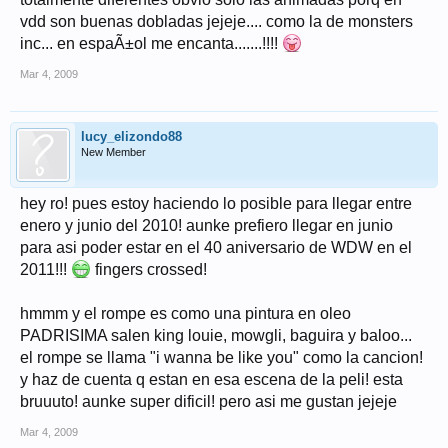
vdd son buenas dobladas jejeje.... como la de monsters
inc... en espaÃ±ol me encanta.......!!!!
Mar 4, 2009
lucy_elizondo88
New Member
hey ro! pues estoy haciendo lo posible para llegar entre
enero y junio del 2010! aunke prefiero llegar en junio
para asi poder estar en el 40 aniversario de WDW en el
2011!!!
fingers crossed!
hmmm y el rompe es como una pintura en oleo
PADRISIMA salen king louie, mowgli, baguira y baloo...
el rompe se llama "i wanna be like you" como la cancion!
y haz de cuenta q estan en esa escena de la peli! esta
bruuuto! aunke super dificil! pero asi me gustan jejeje
Mar 4, 2009