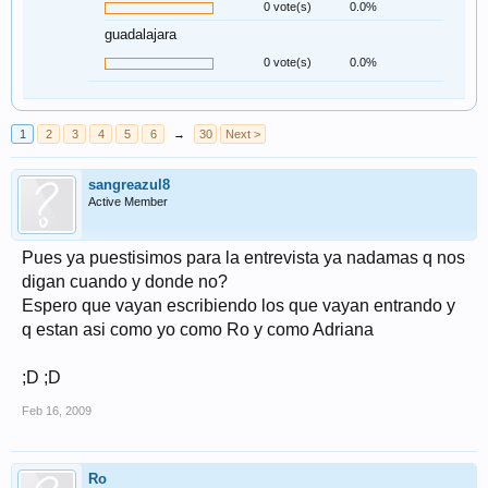
0 vote(s)
0.0%
guadalajara
0 vote(s)
0.0%
1
2
3
4
5
6
→
30
Next >
sangreazul8
Active Member
Pues ya puestisimos para la entrevista ya nadamas q nos
digan cuando y donde no?
Espero que vayan escribiendo los que vayan entrando y
q estan asi como yo como Ro y como Adriana
;D ;D
Feb 16, 2009
Ro