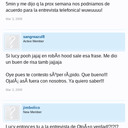
5min y me dijo q la prox semana nos podniamos de
acuerdo para la entrevista telefonica! wuwuuuu!
Mar 3, 2009
sangreazul8
Active Member
Si lucy pooh jajaj en robÃ­n hood sale esa frase. Me dio
un buen de risa tamb jajjaja
Oye pues te contesto sÃºper rÃ¡pido. Que bueno!!!
OjalÃ¡ asÃ­ fuera con nosotros. Ya quiero saber!!!
Mar 3, 2009
jimbolico
New Member
Lucy entonces tu a la entrevista de OtoÃ±o verdad!?!?!?