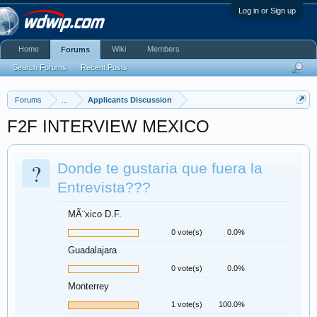
Log in or Sign up
Home
Wiki
Members
Forums
Search Forums
Recent Posts
Forums
...
Applicants Discussion
F2F INTERVIEW MEXICO
?
Donde te gustaria que fuera la
Entrevista???
MÃ¨xico D.F.
0 vote(s)
0.0%
Guadalajara
0 vote(s)
0.0%
Monterrey
1 vote(s)
100.0%