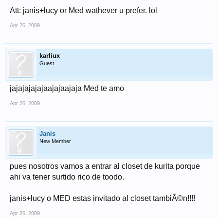
Att: janis+lucy or Med wathever u prefer. lol
Apr 26, 2009
karliux
Guest
jajajajajajaajajaajaja Med te amo
Apr 26, 2009
Janis
New Member
pues nosotros vamos a entrar al closet de kurita porque
ahi va tener surtido rico de toodo.
janis+lucy o MED estas invitado al closet tambiÃ©n!!!!
Apr 26, 2009