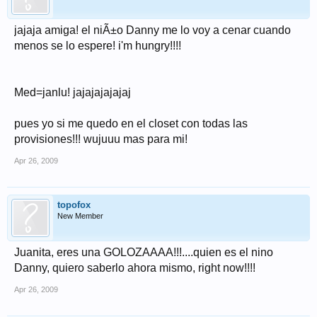
jajaja amiga! el niÃ±o Danny me lo voy a cenar cuando
menos se lo espere! i'm hungry!!!!
Med=janlu! jajajajajajaj
pues yo si me quedo en el closet con todas las
provisiones!!! wujuuu mas para mi!
Apr 26, 2009
topofox
New Member
Juanita, eres una GOLOZAAAA!!!....quien es el nino
Danny, quiero saberlo ahora mismo, right now!!!!
Apr 26, 2009