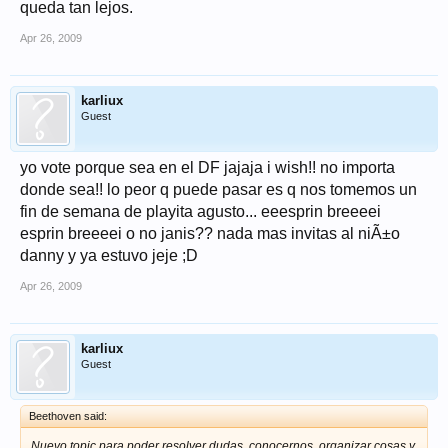
queda tan lejos.
Apr 26, 2009
karliux
Guest
yo vote porque sea en el DF jajaja i wish!! no importa
donde sea!! lo peor q puede pasar es q nos tomemos un
fin de semana de playita agusto... eeesprin breeeei
esprin breeeei o no janis?? nada mas invitas al niÃ±o
danny y ya estuvo jeje ;D
Apr 26, 2009
karliux
Guest
Beethoven said:
Nuevo topic para poder resolver dudas, conocernos, organizar cosas y