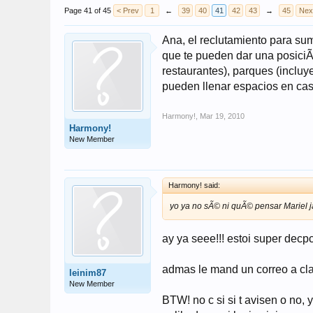
Page 41 of 45
< Prev
1
←
39
40
41
42
43
→
45
Nex
Ana, el reclutamiento para su
que te pueden dar una posiciÃ³
restaurantes), parques (inclu
pueden llenar espacios en casi
Harmony!
,
Mar 19, 2010
Harmony!
New Member
Harmony! said:
yo ya no sÃ© ni quÃ© pensar Mariel ja
ay ya seee!!! estoi super decpc
admas le mand un correo a claud
leinim87
New Member
BTW! no c si si t avisen o no, 