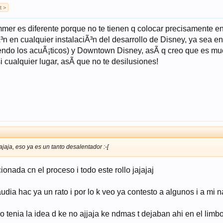
t >
mmer es diferente porque no te tienen q colocar precisamente en
n en cualquier instalaciÃ³n del desarrollo de Disney, ya sea en
yendo los acuÃ¡ticos) y Downtown Disney, asÃ­ q creo que es mu
 cualquier lugar, asÃ­ que no te desilusiones!
jaja, eso ya es un tanto desalentador :-[
ionada cn el proceso i todo este rollo jajajaj
ia hac ya un rato i por lo k veo ya contesto a algunos i a mi naia
yo tenia la idea d ke no ajjaja ke ndmas t dejaban ahi en el limbo 