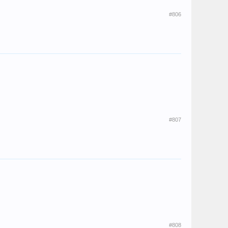
#806
#807
#808