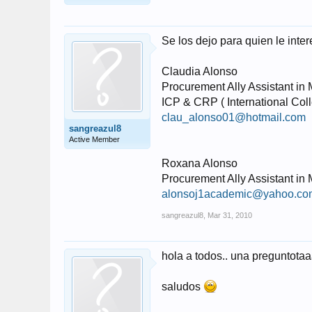
Se los dejo para quien le inte
Claudia Alonso
Procurement Ally Assistant in 
ICP & CRP ( International Co
clau_alonso01@hotmail.com
sangreazul8
Active Member
Roxana Alonso
Procurement Ally Assistant in 
alonsoj1academic@yahoo.co
sangreazul8
,
Mar 31, 2010
hola a todos.. una preguntotaa
saludos