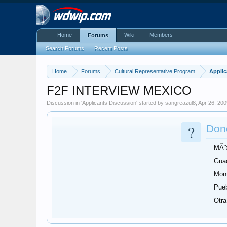
Home
Wiki
Members
Forums
Search Forums
Recent Posts
Home
Forums
Cultural Representative Program
Applic
F2F INTERVIEW MEXICO
Discussion in '
Applicants Discussion
' started by
sangreazul8
,
Apr 26, 20
?
Dond
MÃ¨x
Guad
Mont
Pue
Otra