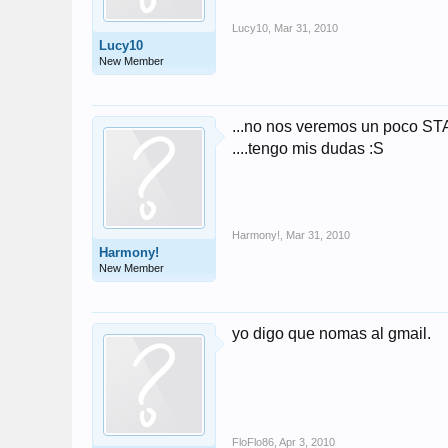
Lucy10
,
Mar 31, 2010
Lucy10
New Member
...no nos veremos un poco S
....tengo mis dudas :S
Harmony!
,
Mar 31, 2010
Harmony!
New Member
yo digo que nomas al gmail.
FloFlo86
,
Apr 3, 2010