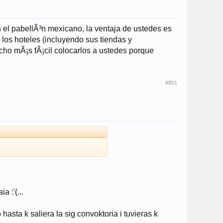
 el pabellÃ³n mexicano, la ventaja de ustedes es
 los hoteles (incluyendo sus tiendas y
cho mÃ¡s fÃ¡cil colocarlos a ustedes porque
#801
 :'(...
hasta k saliera la sig convoktoria i tuvieras k