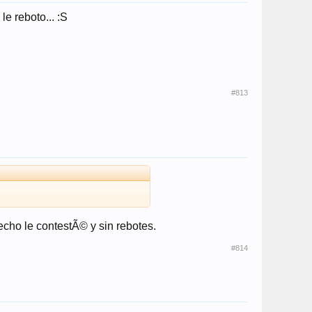
le reboto... :S
#813
cho le contestÃ© y sin rebotes.
#814