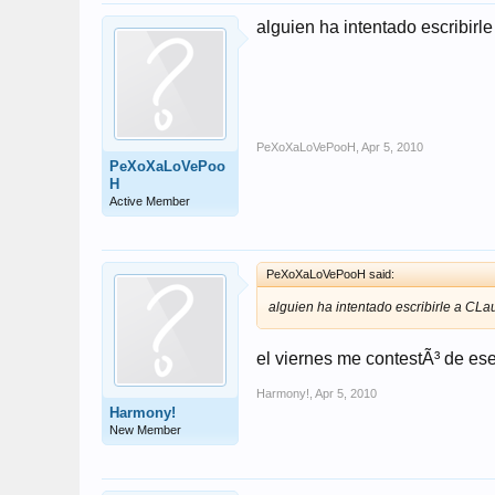
alguien ha intentado escribirle
PeXoXaLoVePooH
,
Apr 5, 2010
PeXoXaLoVePoo
H
Active Member
PeXoXaLoVePooH said:
alguien ha intentado escribirle a CLau
el viernes me contestÃ³ de es
Harmony!
,
Apr 5, 2010
Harmony!
New Member