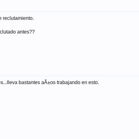
e reclutamiento.
eclutado antes??
tes...lleva bastantes aÃ±os trabajando en esto.