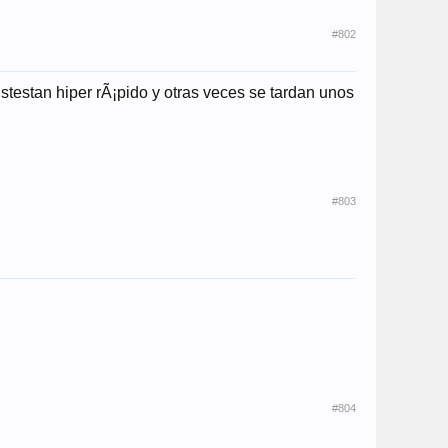
#802
stestan hiper rÃ¡pido y otras veces se tardan unos
#803
#804