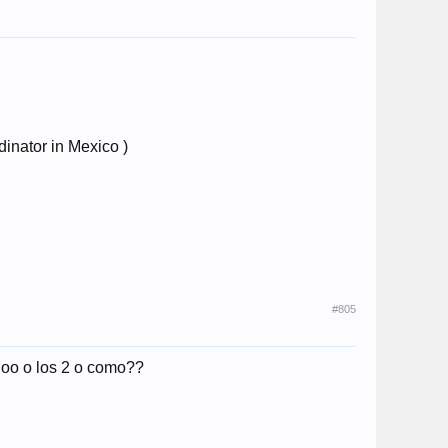
inator in Mexico )
#805
 noo o los 2 o como??