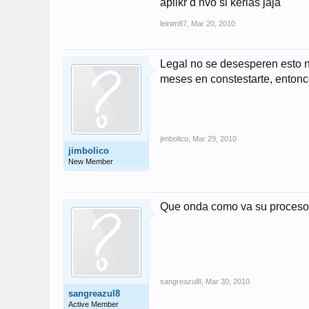
aplikr d nvo si kerias jaja
leinim87
,
Mar 20, 2010
Legal no se desesperen esto no
meses en constestarte, entonc
jimbolico
,
Mar 29, 2010
jimbolico
New Member
Que onda como va su proceso?
sangreazul8
,
Mar 30, 2010
sangreazul8
Active Member