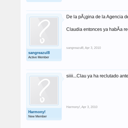
De la pÃ¡gina de la Agencia d
Claudia entonces ya habÃ­a r
sangreazul8
,
Apr 3, 2010
sangreazul8
Active Member
siiii...Clau ya ha reclutado an
Harmony!
,
Apr 3, 2010
Harmony!
New Member