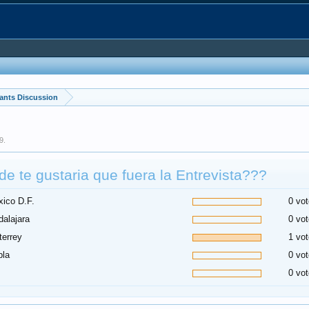
ants Discussion
09
.
e te gustaria que fuera la Entrevista???
ico D.F.
0 vot
alajara
0 vot
errey
1 vot
bla
0 vot
0 vot