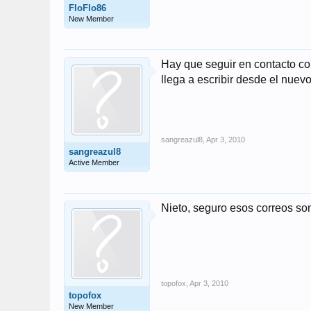
FloFlo86
New Member
Hay que seguir en contacto con
llega a escribir desde el nuev
sangreazul8
,
Apr 3, 2010
sangreazul8
Active Member
Nieto, seguro esos correos so
topofox
,
Apr 3, 2010
topofox
New Member