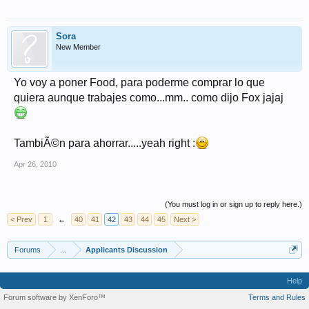
Sora
New Member
Yo voy a poner Food, para poderme comprar lo que
quiera aunque trabajes como...mm.. como dijo Fox jajaj
TambiÃ©n para ahorrar.....yeah right :
Apr 26, 2010
(You must log in or sign up to reply here.)
< Prev
1
←
40
41
42
43
44
45
Next >
Forums
...
Applicants Discussion
Help
Forum software by XenForo™
Terms and Rules