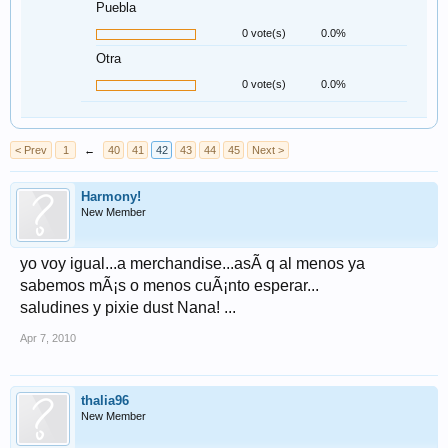
Puebla
0 vote(s)
0.0%
Otra
0 vote(s)
0.0%
< Prev
1
←
40
41
42
43
44
45
Next >
Harmony!
New Member
yo voy igual...a merchandise...asÃ­ q al menos ya
sabemos mÃ¡s o menos cuÃ¡nto esperar...
saludines y pixie dust Nana! ...
Apr 7, 2010
thalia96
New Member