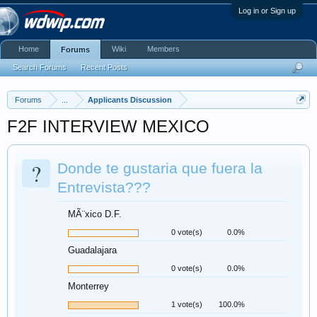
Log in or Sign up
Home
Wiki
Members
Forums
Search Forums
Recent Posts
Forums
...
Applicants Discussion
F2F INTERVIEW MEXICO
?
Donde te gustaria que fuera la
Entrevista???
MÃ¨xico D.F.
0 vote(s)
0.0%
Guadalajara
0 vote(s)
0.0%
Monterrey
1 vote(s)
100.0%