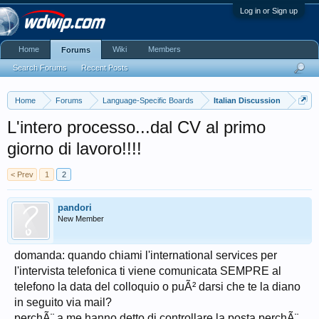
Log in or Sign up
Home
Wiki
Members
Forums
Search Forums
Recent Posts
Home
Forums
Language-Specific Boards
Italian Discussion
L'intero processo...dal CV al primo
giorno di lavoro!!!!
< Prev
1
2
pandori
New Member
domanda: quando chiami l'international services per
l'intervista telefonica ti viene comunicata SEMPRE al
telefono la data del colloquio o puÃ² darsi che te la diano
in seguito via mail?
perchÃ¨ a me hanno detto di controllare la posta perchÃ¨