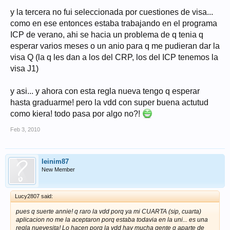
y la tercera no fui seleccionada por cuestiones de visa...
como en ese entonces estaba trabajando en el programa
ICP de verano, ahi se hacia un problema de q tenia q
esperar varios meses o un anio para q me pudieran dar la
visa Q (la q les dan a los del CRP, los del ICP tenemos la
visa J1)
y asi... y ahora con esta regla nueva tengo q esperar
hasta graduarme! pero la vdd con super buena actutud
como kiera! todo pasa por algo no?!
Feb 3, 2010
leinim87
New Member
Lucy2807 said:
pues q suerte annie! q raro la vdd porq ya mi CUARTA (sip, cuarta)
aplicacion no me la aceptaron porq estaba todavia en la uni... es una
regla nuevesita! Lo hacen porq la vdd hay mucha gente q aparte de