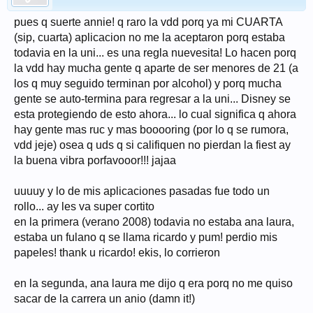
pues q suerte annie! q raro la vdd porq ya mi CUARTA
(sip, cuarta) aplicacion no me la aceptaron porq estaba
todavia en la uni... es una regla nuevesita! Lo hacen porq
la vdd hay mucha gente q aparte de ser menores de 21 (a
los q muy seguido terminan por alcohol) y porq mucha
gente se auto-termina para regresar a la uni... Disney se
esta protegiendo de esto ahora... lo cual significa q ahora
hay gente mas ruc y mas booooring (por lo q se rumora,
vdd jeje) osea q uds q si califiquen no pierdan la fiest ay
la buena vibra porfavooor!!! jajaa
uuuuy y lo de mis aplicaciones pasadas fue todo un
rollo... ay les va super cortito
en la primera (verano 2008) todavia no estaba ana laura,
estaba un fulano q se llama ricardo y pum! perdio mis
papeles! thank u ricardo! ekis, lo corrieron
en la segunda, ana laura me dijo q era porq no me quiso
sacar de la carrera un anio (damn it!)