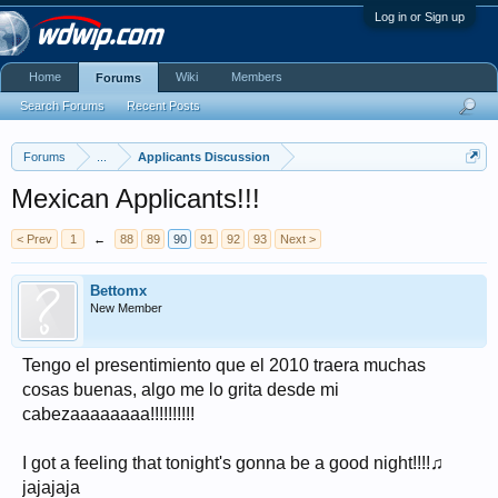
Log in or Sign up
Home
Wiki
Members
Forums
Search Forums
Recent Posts
Forums
...
Applicants Discussion
Mexican Applicants!!!
< Prev
1
←
88
89
90
91
92
93
Next >
Bettomx
New Member
Tengo el presentimiento que el 2010 traera muchas
cosas buenas, algo me lo grita desde mi
cabezaaaaaaaa!!!!!!!!!!
I got a feeling that tonight's gonna be a good night!!!!♫
jajajaja