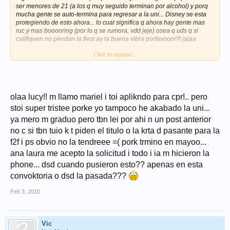
ser menores de 21 (a los q muy seguido terminan por alcohol) y porq
mucha gente se auto-termina para regresar a la uni... Disney se esta
protegiendo de esto ahora... lo cual significa q ahora hay gente mas
ruc y mas booooring (por lo q se rumora, vdd jeje) osea q uds q si
califiquen no pierdan la fiest ay la buena vibra porfavooor!!! jajaa
Click to expand...
uuuuy y lo de mis aplicaciones pasadas fue todo un rollo... ay les va
super cortito
en la primera (verano 2008) todavia no estaba ana laura, estaba un
fulano q se llama ricardo y pum! perdio mis papeles! thank u ricardo!
ekis, lo corrieron
olaa lucy!! m llamo mariel i toi aplikndo para cpr!.. pero
en la segunda, ana laura me dijo q era porq no me quiso sacar de la
stoi super tristee porke yo tampoco he akabado la uni...
carrera un anio (damn it!)
ya mero m graduo pero tbn lei por ahi n un post anterior
y la tercera no fui seleccionada por cuestiones de visa... como en ese
no c si tbn tuio k t piden el titulo o la krta d pasante para la
entonces estaba trabajando en el programa ICP de verano, ahi se
f2f i ps obvio no la tendreee =( pork trmino en mayoo...
hacia un problema de q tenia q esperar varios meses o un anio para q
ana laura me acepto la solicitud i todo i ia m hicieron la
me pudieran dar la visa Q (la q les dan a los del CRP, los del ICP
tenemos la visa J1)
phone... dsd cuando pusieron esto?? apenas en esta
convoktoria o dsd la pasada???
y asi... y ahora con esta regla nueva tengo q esperar hasta graduarme!
pero la vdd con super buena actutud como kiera! todo pasa por algo
Feb 3, 2010
no?!
Vic