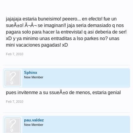
jajajaja estaria buneisimo! peeero... en efecto! fue un
sueÃ±o! Â¬Â¬ se imaginan!! jaja seria demasiado q nos
pagara solo para hacer la entrevista! q asi deberia de ser!
xD y ya minimo unas entraditas a lso parkes no? unas
mini vacaciones pagadas! xD
Feb 7, 2010
Sphinx
New Member
pues invitenme a su ssueÃ±o de menos, estaria genial
Feb 7, 2010
pau.valdez
New Member