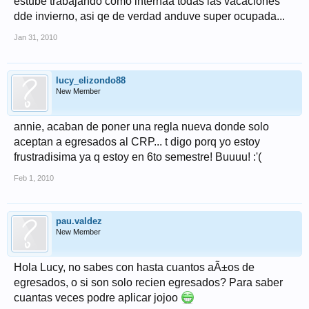
estube trabajando como internaa todas las vacaciones
dde invierno, asi qe de verdad anduve super ocupada...
Jan 31, 2010
lucy_elizondo88
New Member
annie, acaban de poner una regla nueva donde solo
aceptan a egresados al CRP... t digo porq yo estoy
frustradisima ya q estoy en 6to semestre! Buuuu! :'(
Feb 1, 2010
pau.valdez
New Member
Hola Lucy, no sabes con hasta cuantos aÃ±os de
egresados, o si son solo recien egresados? Para saber
cuantas veces podre aplicar jojoo