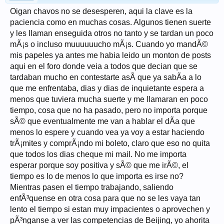
Oigan chavos no se desesperen, aqui la clave es la
paciencia como en muchas cosas. Algunos tienen suerte
y les llaman enseguida otros no tanto y se tardan un poco
mÃ¡s o incluso muuuuuucho mÃ¡s. Cuando yo mandÃ©
mis papeles ya antes me habia leido un monton de posts
aqui en el foro donde veia a todos que decian que se
tardaban mucho en contestarte asÃ­ que ya sabÃ­a a lo
que me enfrentaba, dias y dias de inquietante espera a
menos que tuviera mucha suerte y me llamaran en poco
tiempo, cosa que no ha pasado, pero no importa porque
sÃ© que eventualmente me van a hablar el dÃ­a que
menos lo espere y cuando vea ya voy a estar haciendo
trÃ¡mites y comprÃ¡ndo mi boleto, claro que eso no quita
que todos los dias cheque mi mail. No me importa
esperar porque soy positiva y sÃ© que me irÃ©, el
tiempo es lo de menos lo que importa es irse no?
Mientras pasen el tiempo trabajando, saliendo
enfÃ³quense en otra cosa para que no se les vaya tan
lento el tiempo si estan muy impacientes o aprovechen y
pÃ³nganse a ver las competencias de Beijing, yo ahorita