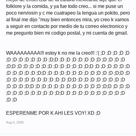
folklore y la comida, y ya fue todo creo... si me puse un
poco nerviosin y c me cuatrapeo la lengua un pokito, pero
al final me dijo "muy bien entonces mira, yo creo k vamos
a seguir en contacto por medio de tu correo electronico y
me pregunto bien mi codigo postal, y mi cuenta de gmail.
WAAAAAAAAA!!! estoy k no me la creo!!! :'( ;D ;D ;D ;D ;D
;D ;D ;D ;D ;D ;D ;D ;D;D ;D ;D ;D ;D ;D ;D ;D ;D ;D ;D ;D
;D;D ;D ;D ;D ;D ;D ;D ;D ;D ;D ;D ;D ;D;D ;D ;D ;D ;D ;D ;D
;D ;D ;D ;D ;D ;D;D ;D ;D ;D ;D ;D ;D ;D ;D ;D ;D ;D ;D;D ;D
;D ;D ;D ;D ;D ;D ;D ;D ;D ;D ;D;D ;D ;D ;D ;D ;D ;D ;D ;D
;D ;D ;D ;D;D ;D ;D ;D ;D ;D ;D ;D ;D ;D ;D ;D ;D;D ;D ;D ;D
;D ;D ;D ;D ;D ;D ;D ;D ;D;D ;D ;D ;D ;D ;D ;D ;D ;D ;D ;D
;D ;D
ESPERENME POR K AHI LES VOY! XD ;D
Aug 6, 2008