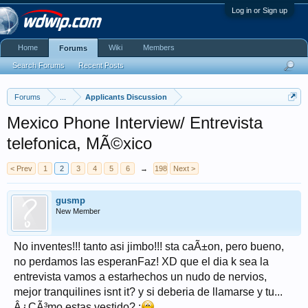
Log in or Sign up
Home
Wiki
Members
Forums
Search Forums
Recent Posts
Forums
...
Applicants Discussion
Mexico Phone Interview/ Entrevista
telefonica, MÃ©xico
< Prev
1
2
3
4
5
6
→
198
Next >
gusmp
New Member
No inventes!!! tanto asi jimbo!!! sta caÃ±on, pero bueno,
no perdamos las esperanFaz! XD que el dia k sea la
entrevista vamos a estarhechos un nudo de nervios,
mejor tranquilines isnt it? y si deberia de llamarse y tu...
Â¿CÃ³mo estas vestido? :