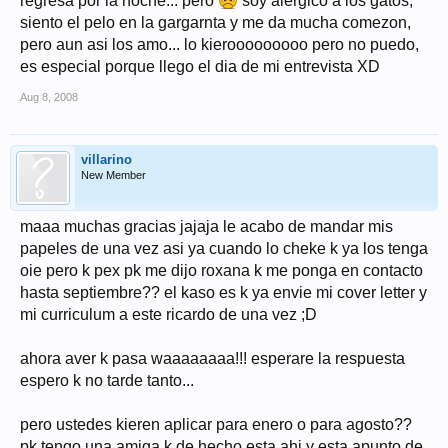
regresa por la noche... pero
soy alergico a los gatos,
siento el pelo en la gargarnta y me da mucha comezon,
pero aun asi los amo... lo kierooooooooo pero no puedo,
es especial porque llego el dia de mi entrevista XD
Aug 8, 2008
villarino
New Member
maaa muchas gracias jajaja le acabo de mandar mis
papeles de una vez asi ya cuando lo cheke k ya los tenga
oie pero k pex pk me dijo roxana k me ponga en contacto
hasta septiembre?? el kaso es k ya envie mi cover letter y
mi curriculum a este ricardo de una vez ;D
ahora aver k pasa waaaaaaaa!!! esperare la respuesta
espero k no tarde tanto...
pero ustedes kieren aplicar para enero o para agosto??
pk tengo una amiga k de hecho esta ahi y esta apunto de