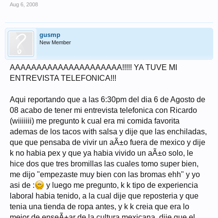
Aug 6, 2008
gusmp
New Member
AAAAAAAAAAAAAAAAAAAAA!!!!! YA TUVE MI
ENTREVISTA TELEFONICA!!!
Aqui reportando que a las 6:30pm del dia 6 de Agosto de
08 acabo de tener mi entrevista telefonica con Ricardo
(wiiiiiii) me pregunto k cual era mi comida favorita
ademas de los tacos with salsa y dije que las enchiladas,
que que pensaba de vivir un aÃ±o fuera de mexico y dije
k no habia pex y que ya habia vivido un aÃ±o solo, le
hice dos que tres bromillas las cuales tomo super bien,
me dijo "empezaste muy bien con las bromas ehh" y yo
asi de :
y luego me pregunto, k k tipo de experiencia
laboral habia tenido, a la cual dije que reposteria y que
tenia una tienda de ropa antes, y k k creia que era lo
mejor de enseÃ±ar de la cultura mexicana, dije que el