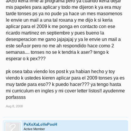
aÃ±o keria irme al programa pero ya cuando keria dejar
mis papeles para aplicar y todo me dijeron k ya era muy
tarde tonses ps ya no pude ya hace un mes masomenos
le envie un mail a una tal roxana y me dijo k si keria
aplicar para el 2009 k me ponga en contacto con ese
ricardo martinez en septiembre y pues bueno la
desesperacion me gano jajajajaj y ya le envie un mail a
este seÃ±or pero no me ah respondido hace como 2
semanas.... tonses no se k tendria k aser? tengo k
esperar o k pex???
pk osea taba viendo los post k ya habian hecho y toy
viendo k ustedes kieren aplicar para el 2009 tonses ya es
muy tarde para eso?? k puedo hacer??? ya tengo hasta
mi curriculum en ingles y mi cover letter listos!! ayudenme
porfassss
Aug 8, 2008
PeXoXaLoVePooH
Active Member