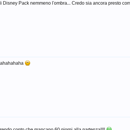
 di Disney Pack nemmeno l'ombra... Credo sia ancora presto co
te ahahahaha
i rendo conto che mancano 60 giorni alla partenza!!!!