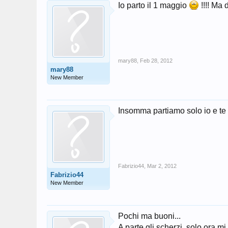
Io parto il 1 maggio
!!!! Ma
mary88
,
Feb 28, 2012
mary88
New Member
Insomma partiamo solo io e 
Fabrizio44
,
Mar 2, 2012
Fabrizio44
New Member
Pochi ma buoni...
A parte gli scherzi, solo ora m