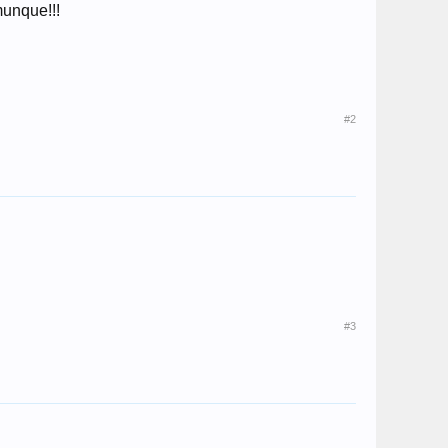
munque!!!
#2
#3