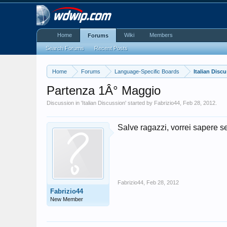
Home
Wiki
Members
Forums
Search Forums
Recent Posts
Home
Forums
Language-Specific Boards
Italian Disc
Partenza 1Â° Maggio
Discussion in '
Italian Discussion
' started by
Fabrizio44
,
Feb 28, 2012
.
Salve ragazzi, vorrei sapere s
Fabrizio44
,
Feb 28, 2012
Fabrizio44
New Member