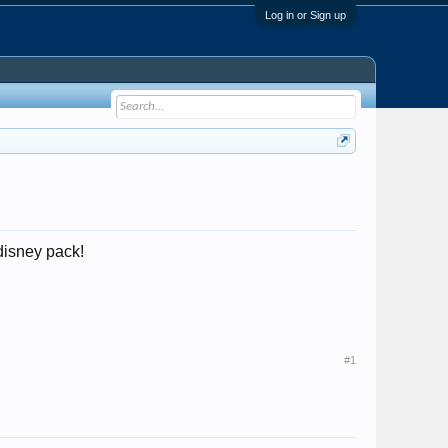
Log in or Sign up
 disney pack!
#1