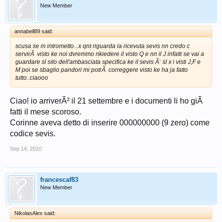
New Member
annabell89 said:
scusa se m intrometto...x qnt riguarda la ricevuta sevis nn credo c
servirÃ visto ke noi dvremmo rikiedere il visto Q e nn il J infatti se vai a
guardare sl sito dell'ambasciata specifica ke il sevis Ã¨ sl x i visti J,F e
M poi se sbaglio pandori mi potrÃ correggere visto ke ha ja fatto
tutto..ciaooo
Ciao! io arriverÃ² il 21 settembre e i documenti li ho giÃ
fatti il mese scoroso.
Corinne aveva detto di inserire 000000000 (9 zero) come
codice sevis.
Sep 14, 2010
francescaf83
New Member
NikolasAlex said: