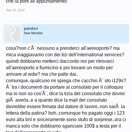
che la porti all'appuntamento!
Sep 18, 2010
pandori
New Member
cosa?non c'Ã¨ nessuno a prenderci all'aereoporto? ma
mica viaggiavamo con dei tizi dell'international services?
quindi dobbiamo metterci daccordo noi per ritrovarci
all'aereoporto a fiumicino e poi trovare un modo per
arrivare al wdw? ma che palle dai..
comunque..qualcuno mi spiega che cacchio Ã¨ sto i129s?
Ã¨ tra i documenti da portare al consolato per il colloquio
ma io non so cos'Ã¨, dice la tizia del consolato che dovrei
giÃ averla..e a quanto dice la mail del consolato
dovrebbe essere firmata dal datore di lavoro..non sarÃ la
lettera della patina? boh..comunque ho pagato oggi i 123
euro alla bnl e sinceramente sono stufo di sorprese..ora ci
manca solo che dobbiamo sganciare 100$ a testa per il