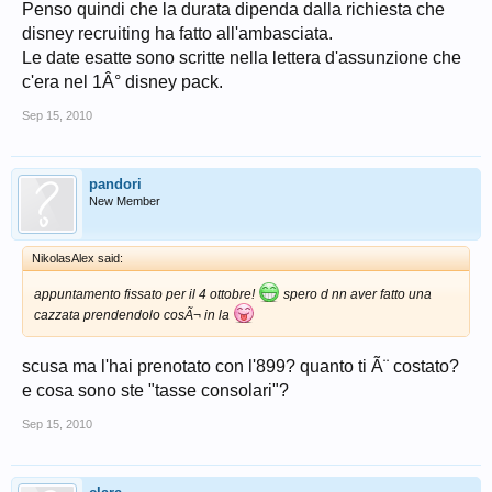
Penso quindi che la durata dipenda dalla richiesta che
disney recruiting ha fatto all'ambasciata.
Le date esatte sono scritte nella lettera d'assunzione che
c'era nel 1Â° disney pack.
Sep 15, 2010
pandori
New Member
NikolasAlex said:
appuntamento fissato per il 4 ottobre!
spero d nn aver fatto una
cazzata prendendolo cosÃ¬ in la
scusa ma l'hai prenotato con l'899? quanto ti Ã¨ costato?
e cosa sono ste "tasse consolari"?
Sep 15, 2010