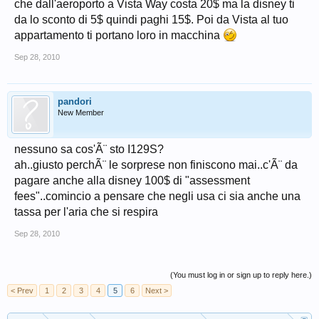
che dall'aeroporto a Vista Way costa 20$ ma la disney ti
da lo sconto di 5$ quindi paghi 15$. Poi da Vista al tuo
appartamento ti portano loro in macchina
Sep 28, 2010
pandori
New Member
nessuno sa cos'Ã¨ sto I129S?
ah..giusto perchÃ¨ le sorprese non finiscono mai..c'Ã¨ da
pagare anche alla disney 100$ di "assessment
fees"..comincio a pensare che negli usa ci sia anche una
tassa per l'aria che si respira
Sep 28, 2010
(You must log in or sign up to reply here.)
< Prev
1
2
3
4
5
6
Next >