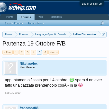
Log in or Sign up
Home
Wiki
Members
Forums
Search Forums
Recent Posts
Home
Forums
Language-Specific Boards
Italian Discussion
Partenza 19 Ottobre F/B
< Prev
1
2
3
4
5
6
Next >
NikolasAlex
New Member
appuntamento fissato per il 4 ottobre!
spero d nn aver
fatto una cazzata prendendolo cosÃ¬ in la
Sep 14, 2010
francescaf83