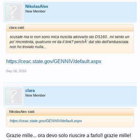
NikolasAlex
New Member
clara said:
scusate ma io non sono mica riuscita atrovarlo sto DS160.. mi sento un
po' rincretinita, qualcuno mi da il link? perchÃ¨ dal sito dell'ambasciata
non ho trovato nulla...
https://ceac.state.gov/GENNIV/default.aspx
Sep 16, 2010
clara
New Member
NikolasAlex said:
https://ceac.state.gov/GENNIV/default.aspx
Grazie mille... ora devo solo riuscire a farlo!! grazie mille!