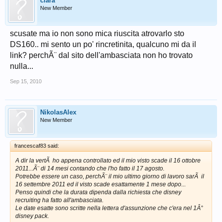
clara
New Member
scusate ma io non sono mica riuscita atrovarlo sto
DS160.. mi sento un po' rincretinita, qualcuno mi da il
link? perchÃ¨ dal sito dell'ambasciata non ho trovato
nulla...
Sep 15, 2010
NikolasAlex
New Member
francescaf83 said:
A dir la vertÃ ho appena controllato ed il mio visto scade il 16 ottobre
2011...Ã¨ di 14 mesi contando che l'ho fatto il 17 agosto.
Potrebbe essere un caso, perchÃ¨ il mio ultimo giorno di lavoro sarÃ il
16 settembre 2011 ed il visto scade esattamente 1 mese dopo...
Penso quindi che la durata dipenda dalla richiesta che disney
recruiting ha fatto all'ambasciata.
Le date esatte sono scritte nella lettera d'assunzione che c'era nel 1Â°
disney pack.