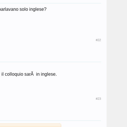
 parlavano solo inglese?
#22
il colloquio sarÃ in inglese.
#23