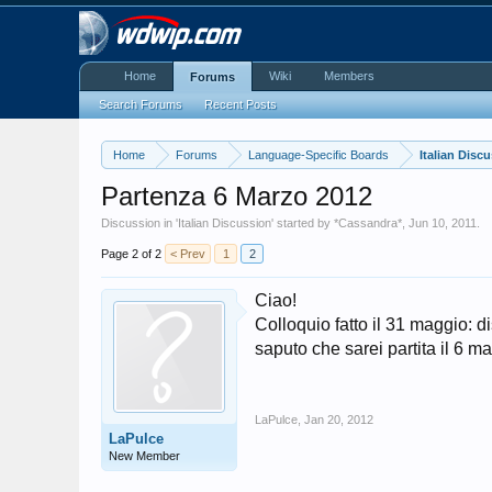
Home
Wiki
Members
Forums
Search Forums
Recent Posts
Home
Forums
Language-Specific Boards
Italian Disc
Partenza 6 Marzo 2012
Discussion in '
Italian Discussion
' started by
*Cassandra*
,
Jun 10, 2011
.
Page 2 of 2
< Prev
1
2
Ciao!
Colloquio fatto il 31 maggio: di
saputo che sarei partita il 6 
LaPulce
,
Jan 20, 2012
LaPulce
New Member