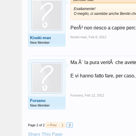
Esattamente!
O meglio, ci sarebbe anche Benito che
PerÃ² non riesco a capire per
Kiseki-man
,
Feb 8, 2012
Kiseki-man
New Member
Ma Ã¨ la pura veritÃ che avete 
E vi hanno fatto fare, per caso, 
Forseno
,
Feb 12, 2012
Forseno
New Member
Page 2 of 2
< Prev
1
2
Share This Page