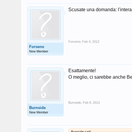
Scusate una domanda: l'intera 
Forseno
,
Feb 4, 2012
Forseno
New Member
Esattamente!
O meglio, ci sarebbe anche Ben
Burnside
,
Feb 8, 2012
Burnside
New Member
Burnside said: