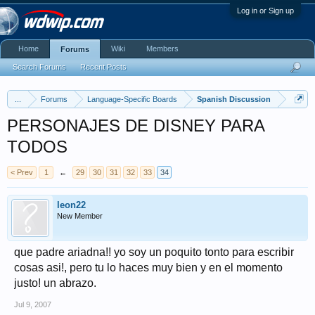
Log in or Sign up
Home
Wiki
Members
Forums
Search Forums
Recent Posts
...
Forums
Language-Specific Boards
Spanish Discussion
PERSONAJES DE DISNEY PARA
TODOS
< Prev
1
←
29
30
31
32
33
34
leon22
New Member
que padre ariadna!! yo soy un poquito tonto para escribir
cosas asi!, pero tu lo haces muy bien y en el momento
justo! un abrazo.
Jul 9, 2007