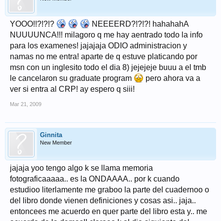
YOOO!!?!?!?
NEEEERD?!?!?! hahahahA
NUUUUNCA!!! milagoro q me hay aentrado todo la info
para los examenes! jajajaja ODIO administracion y
namas no me entra! aparte de q estuve platicando por
msn con un inglesito todo el dia 8) jejejeje buuu a el tmb
le cancelaron su graduate program
pero ahora va a
ver si entra al CRP! ay espero q siii!
Mar 21, 2009
Ginnita
New Member
jajaja yoo tengo algo k se llama memoria
fotograficaaaaa.. es la ONDAAAA.. por k cuando
estudioo literlamente me graboo la parte del cuadernoo o
del libro donde vienen definiciones y cosas asi.. jaja..
entoncees me acuerdo en quer parte del libro esta y.. me