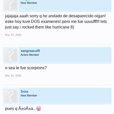
New Member
jajajaja aaah sorry q he andado de desaparecido oigan!
eske hoy tuve DOS examenes! pero me fue uuuufff!!! lets
just say i rocked them like hurricane 8)
Mar 20, 2009
sangreazul8
Active Member
o sea te fue scorpions?
Mar 20, 2009
Sora
New Member
pues q Ã±oÃ±a..