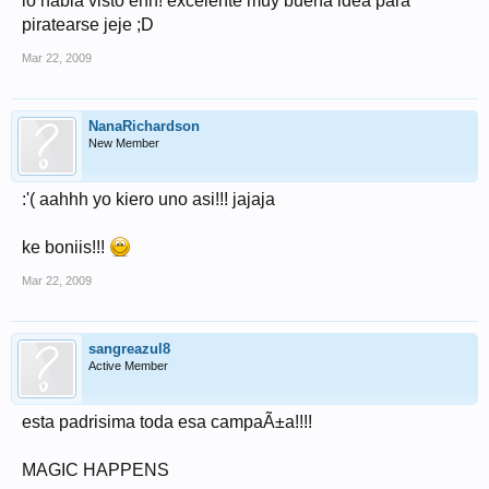
lo habia visto ehh! excelente muy buena idea para
piratearse jeje ;D
Mar 22, 2009
NanaRichardson
New Member
:'( aahhh yo kiero uno asi!!! jajaja
ke boniis!!!
Mar 22, 2009
sangreazul8
Active Member
esta padrisima toda esa campaÃ±a!!!!
MAGIC HAPPENS