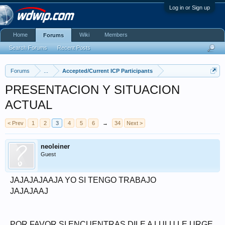
Log in or Sign up
Home
Wiki
Members
Forums
Search Forums
Recent Posts
Forums
...
Accepted/Current ICP Participants
PRESENTACION Y SITUACION
ACTUAL
< Prev
1
2
3
4
5
6
→
34
Next >
neoleiner
Guest
JAJAJAJAAJA YO SI TENGO TRABAJO
JAJAJAAJ
POR FAVOR SI ENCUENTRAS DILE A LULU LE URGE