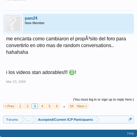
pam24
New Member
me encanta como cambiaron el propÃ³sito del foro para
convertirlo en otro mas de random conversations..
hahahaha
i los videos stan adorables!!!
!
Mar 23, 2009
(You must log in or sign up to reply here.)
< Prev
1
2
3
4
5
6
→
34
Next >
Forums
...
Accepted/Current ICP Participants
Help