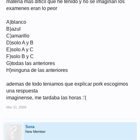
materia mas dificil que he tenido y no se imaginan los
examenes eran lo peor
A)blanco
B)azul
C)amarillo
D)solo A y B
E)solo A y C
F)solo B y C
G)todas las anteriores
H)ninguna de las anteriores
ademas de todo teniamos que explicar pork escogimos
una respuesta
imaginense, me tardaba las horas :'(
Mar 21, 2009
Sora
New Member