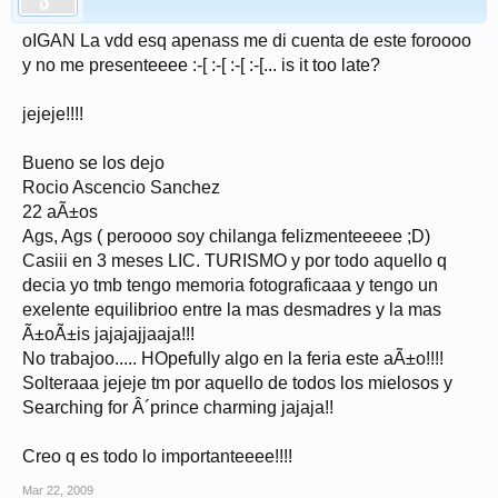
oIGAN La vdd esq apenass me di cuenta de este foroooo
y no me presenteeee :-[ :-[ :-[ :-[... is it too late?
jejeje!!!!
Bueno se los dejo
Rocio Ascencio Sanchez
22 aÃ±os
Ags, Ags ( peroooo soy chilanga felizmenteeeee ;D)
Casiii en 3 meses LIC. TURISMO y por todo aquello q
decia yo tmb tengo memoria fotograficaaa y tengo un
exelente equilibrioo entre la mas desmadres y la mas
Ã±oÃ±is jajajajjaaja!!!
No trabajoo..... HOpefully algo en la feria este aÃ±o!!!!
Solteraaa jejeje tm por aquello de todos los mielosos y
Searching for Â´prince charming jajaja!!
Creo q es todo lo importanteeee!!!!
Mar 22, 2009