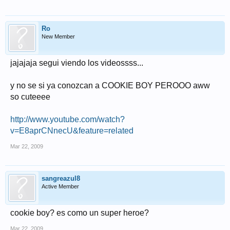
Ro
New Member
jajajaja segui viendo los videossss...
y no se si ya conozcan a COOKIE BOY PEROOO aww
so cuteeee
http://www.youtube.com/watch?
v=E8aprCNnecU&feature=related
Mar 22, 2009
sangreazul8
Active Member
cookie boy? es como un super heroe?
Mar 22, 2009