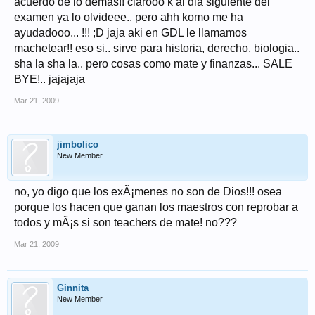
acuerdo de lo demas!! clarooo k al dia siguiente del
examen ya lo olvideee.. pero ahh komo me ha
ayudadooo... !!! ;D jaja aki en GDL le llamamos
machetear!! eso si.. sirve para historia, derecho, biologia..
sha la sha la.. pero cosas como mate y finanzas... SALE
BYE!.. jajajaja
Mar 21, 2009
jimbolico
New Member
no, yo digo que los exÃ¡menes no son de Dios!!! osea
porque los hacen que ganan los maestros con reprobar a
todos y mÃ¡s si son teachers de mate! no???
Mar 21, 2009
Ginnita
New Member