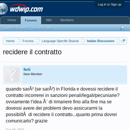
Log in or Sign up
Home
Wiki
Members
Forums
Search Forums
Recent Posts
Home
Forums
Language-Specific Boards
Italian Discussion
recidere il contratto
ferti
New Member
quando sarÃ² (se sarÃ²) in Florida e dovessi recidere il
contratto incorrerei in sanzioni penali/legali/pecuniarie?
ovviamente l'idea Ã¨ di rimanere fino alla fine ma se
dovessi avere dei problemi devo assicurarmi la
possibiltÃ di recidere il contratto...quanto prima dovrei
comunicarlo? grazie
Oct 19, 2010