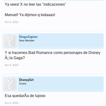
Ya vees! X no leer las "indicaciones"
Manuel! Ya dijimos q todaaas!
Oct 4, 2010
DiegoZapien
New Member
Y si hacemos Bad Romance como personajes de Disney
Ã¡ la Gaga?
Oct 4, 2010
DisneyGrl
Guest
Esa quedarÃ­a de lujooo
Oct 4, 2010