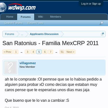
Log in or Sign up
Home
Wiki
Members
Forums
Search Forums
Recent Posts
Forums
...
Applicants Discussion
San Ratonius - Familia MexCRP 2011
< Prev
1
←
3
4
5
6
7
→
51
Next >
villagomez
New Member
ah te lo compraste :O! pemnse que se lo habias pedido a
alguien para probar xD como decias que estaban muy
caros pense que te esperarias unos dias mas jaja
Que bueno que te lo van a cambiar :S
Oct 4, 2010