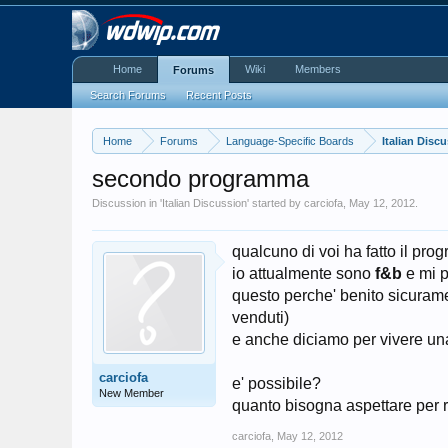
Home
Wiki
Members
Forums
Search Forums
Recent Posts
Home
Forums
Language-Specific Boards
Italian Disc
secondo programma
Discussion in '
Italian Discussion
' started by
carciofa
,
May 12, 2012
.
qualcuno di voi ha fatto il pr
io attualmente sono
f&b
e mi p
questo perche' benito sicurame
venduti)
e anche diciamo per vivere una
carciofa
e' possibile?
New Member
quanto bisogna aspettare per 
carciofa
,
May 12, 2012