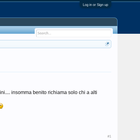
Log in or Sign up
i.... insomma benito richiama solo chi a alti
#1