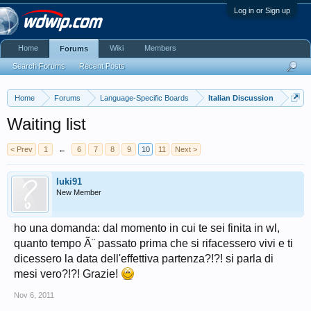
Log in or Sign up
Home
Wiki
Members
Forums
Search Forums
Recent Posts
Home
Forums
Language-Specific Boards
Italian Discussion
Waiting list
< Prev
1
←
6
7
8
9
10
11
Next >
luki91
New Member
ho una domanda: dal momento in cui te sei finita in wl,
quanto tempo Ã¨ passato prima che si rifacessero vivi e ti
dicessero la data dell'effettiva partenza?!?! si parla di
mesi vero?!?! Grazie!
Nov 6, 2011