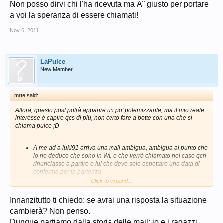
Non posso dirvi chi l'ha ricevuta ma Ã¨ giusto per portare
a voi la speranza di essere chiamati!
Nov 6, 2011
LaPulce
New Member
mrte said:
Allora, questo post potrà apparire un po' polemizzante, ma il mio reale
interesse è capire qcs di più, non certo fare a botte con una che si
chiama pulce ;D
A me ad a luki91 arriva una mail ambigua, ambigua al punto che
io ne deduco che sono in WL e che verrò chiamato nel caso qcn
rinunciasse a partire e lui che deve solo aspettare una data di
conferma per la partenza
Luki91 chiede info a Corinne che gli assicura che la sua
Click to expand...
partenza è garantita (io lo farà quando le spedirò il mio
passaporto)
Innanzitutto ti chiedo: se avrai una risposta la situazione
Verifichiamo su questo forum che gira un altro tipo di mail mail
cambierà? Non penso.
meno ambigua dove viene menzionata la WL, la possibilità di
non partire, la possibilità di essere ricontattati per una data o
Dunque partiamo dalla storia delle mail: io e i ragazzi