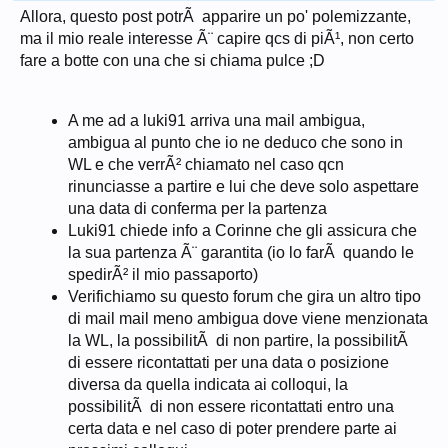
Allora, questo post potrÃ apparire un po' polemizzante,
ma il mio reale interesse Ã¨ capire qcs di piÃ¹, non certo
fare a botte con una che si chiama pulce ;D
A me ad a luki91 arriva una mail ambigua,
ambigua al punto che io ne deduco che sono in
WL e che verrÃ² chiamato nel caso qcn
rinunciasse a partire e lui che deve solo aspettare
una data di conferma per la partenza
Luki91 chiede info a Corinne che gli assicura che
la sua partenza Ã¨ garantita (io lo farÃ quando le
spedirÃ² il mio passaporto)
Verifichiamo su questo forum che gira un altro tipo
di mail mail meno ambigua dove viene menzionata
la WL, la possibilitÃ di non partire, la possibilitÃ
di essere ricontattati per una data o posizione
diversa da quella indicata ai colloqui, la
possibilitÃ di non essere ricontattati entro una
certa data e nel caso di poter prendere parte ai