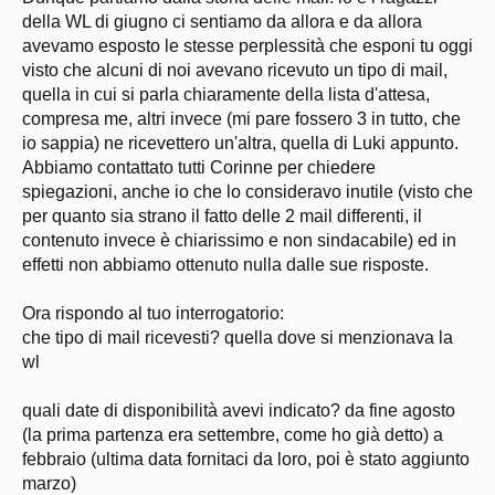
posizione diversa da quella indicata ai colloqui, la possibilità di
della WL di giugno ci sentiamo da allora e da allora
non essere ricontattati entro una certa data e nel caso di poter
avevamo esposto le stesse perplessità che esponi tu oggi
prendere parte ai prossimi colloqui
visto che alcuni di noi avevano ricevuto un tipo di mail,
quella in cui si parla chiaramente della lista d'attesa,
Ora come puoi concludere che riguardano entrambe la stessa WL e
che non ci si capisce niente di niente cmq? La tua storia non è chiara,
compresa me, altri invece (mi pare fossero 3 in tutto, che
che tipo di mail ricevesti? quali date di disponibilità avevi indicato?
io sappia) ne ricevettero un'altra, quella di Luki appunto.
quando ti hanno chiamato/richiamato ed entro quali date dovevano
farlo? Avevi avuto contatti con corinne in cui chiedevi chiarimenti nel
Abbiamo contattato tutti Corinne per chiedere
frattempo?
spiegazioni, anche io che lo consideravo inutile (visto che
E poi perché quel che dico sul passaporto non dovrebbe c'entrar
per quanto sia strano il fatto delle 2 mail differenti, il
nulla? Se loro ti propongono una data ed una caparra da versare è
perché vogliono organizzare un volo col tuo nome e senza passaporto
contenuto invece è chiarissimo e non sindacabile) ed in
non possono farlo, (voglio dire, non è così scontato che chiunque si sia
effetti non abbiamo ottenuto nulla dalle sue risposte.
recato a fare un colloquio a milano possa acquisire il pp, loro non
hanno alcun documento che può dargliene la certezza)
Ora rispondo al tuo interrogatorio:
che tipo di mail ricevesti? quella dove si menzionava la
wl
quali date di disponibilità avevi indicato? da fine agosto
(la prima partenza era settembre, come ho già detto) a
febbraio (ultima data fornitaci da loro, poi è stato aggiunto
marzo)