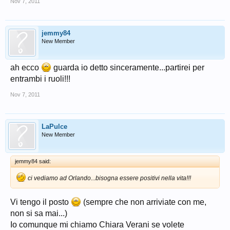
Nov 7, 2011
jemmy84
New Member
ah ecco
guarda io detto sinceramente...partirei per
entrambi i ruoli!!!
Nov 7, 2011
LaPulce
New Member
jemmy84 said:
ci vediamo ad Orlando...bisogna essere positivi nella vita!!!
Vi tengo il posto
(sempre che non arriviate con me,
non si sa mai...)
Io comunque mi chiamo Chiara Verani se volete