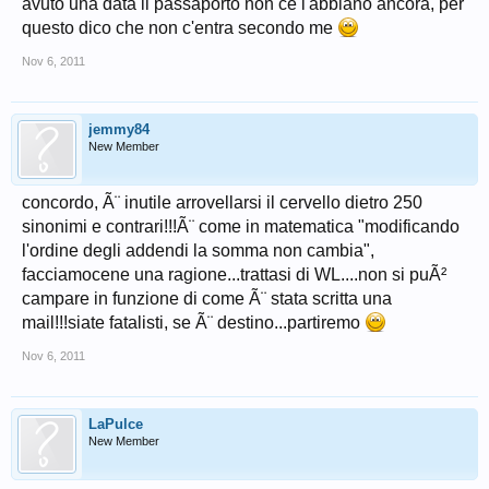
avuto una data il passaporto non ce l'abbiano ancora, per
questo dico che non c'entra secondo me
Nov 6, 2011
jemmy84
New Member
concordo, Ã¨ inutile arrovellarsi il cervello dietro 250
sinonimi e contrari!!!Ã¨ come in matematica "modificando
l'ordine degli addendi la somma non cambia",
facciamocene una ragione...trattasi di WL....non si puÃ²
campare in funzione di come Ã¨ stata scritta una
mail!!!siate fatalisti, se Ã¨ destino...partiremo
Nov 6, 2011
LaPulce
New Member