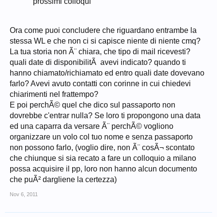
prossimi colloqui
Ora come puoi concludere che riguardano entrambe la
stessa WL e che non ci si capisce niente di niente cmq?
La tua storia non Ã¨ chiara, che tipo di mail ricevesti?
quali date di disponibilitÃ avevi indicato? quando ti
hanno chiamato/richiamato ed entro quali date dovevano
farlo? Avevi avuto contatti con corinne in cui chiedevi
chiarimenti nel frattempo?
E poi perchÃ© quel che dico sul passaporto non
dovrebbe c'entrar nulla? Se loro ti propongono una data
ed una caparra da versare Ã¨ perchÃ© vogliono
organizzare un volo col tuo nome e senza passaporto
non possono farlo, (voglio dire, non Ã¨ cosÃ¬ scontato
che chiunque si sia recato a fare un colloquio a milano
possa acquisire il pp, loro non hanno alcun documento
che puÃ² dargliene la certezza)
Nov 6, 2011