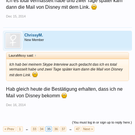
ich es total vermasselt habe und zwei Tage später kam
dann die Mail von Disney mit dem Link.
Dec 15, 2014
ChrissyM.
New Member
LauraMissy said:
↑
Ich hab bei meinem Skype Interview auch gedacht das ich es total
vermasselt habe und zwei Tage später kam dann die Mail von Disney
mit dem Link.
Hab gleich heute die Bestätigung erhalten, dass ich ne
Mail von Disney bekomm
Dec 16, 2014
(You must log in or sign up to reply here.)
< Prev
1
←
33
34
35
36
37
→
47
Next >