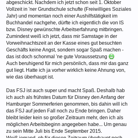
abgeschickt. Nachdem ich jetzt schon seit 1. Oktober
Vollzeit in 'ner Grundschule schufte (Freiwilliges Soziales
Jahr) und momentan noch einer Aushilfstätigkeit im
Buchhandel nachgehe, dürfte ich eigentlich die von IS
bzw. Disney gewünschte Arbeitserfahrung mitbringen.
Zumindest weiß ich jetzt, dass mir Samstage in der
Vorweihnachtszeit an der Kasse eines gut besuchten
Geschäfts keine Angst, sondern sogar Spaß machen -
das ist doch schonmal 'ne gute Voraussetzung
Auch beruhigend für mich persönlich, dass mir das ganz
gut liegt. Hatte ich ja vorher wirklich keine Ahnung von,
wie das überhaupt ist.
Das FSJ ist auch super und macht Spaß. Deshalb hab
ich auch als frühstes Datum für Disney den Anfang der
Hamburger Sommerferien genommen, bis dahin will ich
das FSJ auf jeden Fall noch zu Ende bringen. Daher
bleibt leider kein so großer Zeitraum mehr, den ich als
möglichen Arbeitsbeginn angegeben habe... Um genau
zu sein Mitte Juli bis Ende September 2015.
Weiß jemand, ob für diesen Zeitraum überhaupt noch