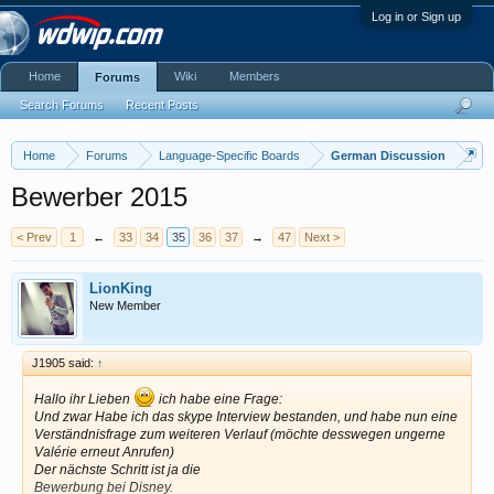
Log in or Sign up
Home
Wiki
Members
Forums
Search Forums
Recent Posts
Home
Forums
Language-Specific Boards
German Discussion
Bewerber 2015
< Prev
1
←
33
34
35
36
37
→
47
Next >
LionKing
New Member
J1905 said:
↑
Hallo ihr Lieben
ich habe eine Frage:
Und zwar Habe ich das skype Interview bestanden, und habe nun eine
Verständnisfrage zum weiteren Verlauf (möchte desswegen ungerne
Valérie erneut Anrufen)
Der nächste Schritt ist ja die
Bewerbung bei Disney.