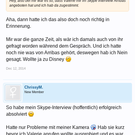
Hey, also bei mir war es so, dass Valerie mir im Skype Interview Arribas
angeboten hat und ich hab da zugestimmt.
Aha, dann hatte ich das also doch noch richtig in
Erinnerung.
Mir war die ganze Zeit, als wär ich damals auch von ihr
gefragt worden während dem Gespräch. Und ich hatte
noch nie was von Arribas gehört, deswegen hab ich Nein
gesagt. Wollte ja zu Disney
Dec 12, 2014
ChrissyM.
New Member
So habe mein Skype-Interview (hoffentlich) erfolgreich
absolviert
Hatte nur Probleme mit meiner Kamera
Hab sie kurz
bevor ich Valerie anrufen wollte ausprobiert und es war