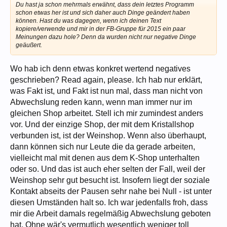
Du hast ja schon mehrmals erwähnt, dass dein letztes Programm
schon etwas her ist und sich daher auch Dinge geändert haben
können. Hast du was dagegen, wenn ich deinen Text
kopiere/verwende und mir in der FB-Gruppe für 2015 ein paar
Meinungen dazu hole? Denn da wurden nicht nur negative Dinge
geäußert.
Wo hab ich denn etwas konkret wertend negatives
geschrieben? Read again, please. Ich hab nur erklärt,
was Fakt ist, und Fakt ist nun mal, dass man nicht von
Abwechslung reden kann, wenn man immer nur im
gleichen Shop arbeitet. Stell ich mir zumindest anders
vor. Und der einzige Shop, der mit dem Kristallshop
verbunden ist, ist der Weinshop. Wenn also überhaupt,
dann können sich nur Leute die da gerade arbeiten,
vielleicht mal mit denen aus dem K-Shop unterhalten
oder so. Und das ist auch eher selten der Fall, weil der
Weinshop sehr gut besucht ist. Insofern liegt der soziale
Kontakt abseits der Pausen sehr nahe bei Null - ist unter
diesen Umständen halt so. Ich war jedenfalls froh, dass
mir die Arbeit damals regelmäßig Abwechslung geboten
hat. Ohne wär's vermutlich wesentlich weniger toll