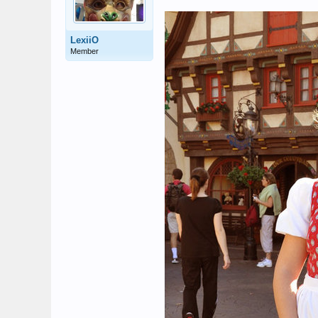
LexiiO
Member