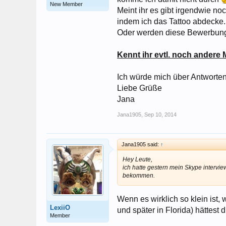
New Member
Meint ihr es gibt irgendwie no
indem ich das Tattoo abdecke.
Oder werden diese Bewerbunge
Kennt ihr evtl. noch andere 
Ich würde mich über Antworten
Liebe Grüße
Jana
Jana1905
,
Sep 10, 2014
Jana1905 said:
↑
Hey Leute,
ich hatte gestern mein Skype interv
bekommen.
Wenn es wirklich so klein ist,
LexiiO
und später in Florida) hättest
Member