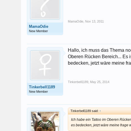
MamaOdie
,
Nov 13, 2011
MamaOdie
New Member
Hallo, ich muss das Thema noch
Oberen Rücken Bereich... Es is
bedecken, jetzt wäre meine fr
Tinkerbell1189
,
May 25, 2014
Tinkerbell1189
New Member
Tinkerbell1189 said:
↑
Ich habe ein Tattoo im Oberen Rücken 
es bedecken, jetzt wäre meine frage 