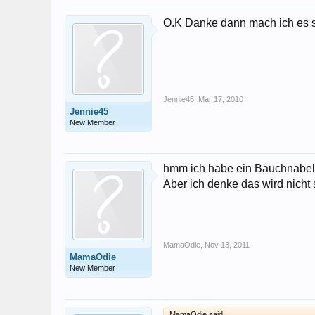
O.K Danke dann mach ich es si
Jennie45
,
Mar 17, 2010
Jennie45
New Member
hmm ich habe ein Bauchnabelp
Aber ich denke das wird nicht
MamaOdie
,
Nov 13, 2011
MamaOdie
New Member
MamaOdie said: