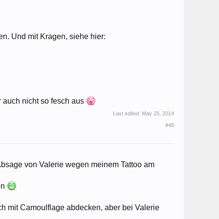
n. Und mit Kragen, siehe hier:
r auch nicht so fesch aus
Last edited:
May 25, 2014
#48
e Absage von Valerie wegen meinem Tattoo am
en
nfach mit Camoulflage abdecken, aber bei Valerie