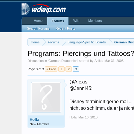
Home
Wiki
Members
Forums
Search Forums
Recent Posts
Home
Forums
Language-Specific Boards
German Dis
Programs: Piercings und Tattoos
Discussion in '
German Discussion
' started by
Anika
,
Mar 31, 2005
.
Page 3 of 3
< Prev
1
2
3
@Alexis:
@Jenni45:
Disney terminiert gerne mal ..
nicht so schlimm, da er ja nicht 
Holla
,
Mar 16, 2010
Holla
New Member