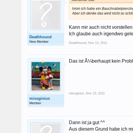
hmm ich habe ein Bauchnabelpiercing
Aber ich denke das wird nicht so sch
Kann mir auch nicht vorstelle
Ich glaube auch irgendwo gele
Deathhound
New Member
Deathhound
,
Nov 13, 2011
Das ist Ã¼berhaupt kein Probl
missginius
,
Nov 13, 2011
missginius
Member
Dann ist ja gut ^^
Aus diesem Grund habe ich mi