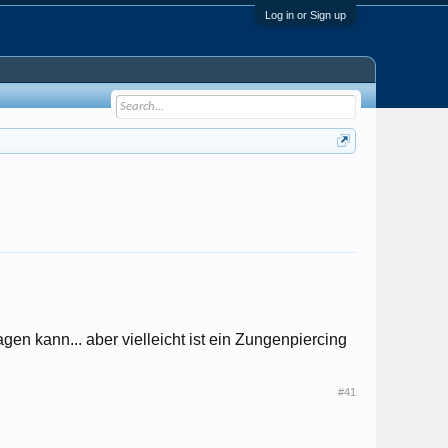
Log in or Sign up
gen kann... aber vielleicht ist ein Zungenpiercing
#41