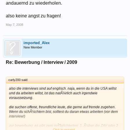
andauernd zu wiederholen.
also keine angst zu fragen!
May 7, 2008
imported_Alex
New Member
Re: Bewerbung / Interview / 2009
carly200 said:
also die interviews sind auf englisch. naja, wenn du in die USA willst
und da arbeiten willst, ist das natÃ¼rlich auch irgendwie
voraussetzung.
die suchen offene, freundliche leute, die gerne auf fremde zugehen.
Wenn du schÃ¼chtern bist, solltest du daran etwas arbeiten (vor dem
interview!)
zur bewerbung: es gibt zwei mÃ¶glichkeiten: 1. Ã¼ber die ZAV oder 2.
Click to expand...