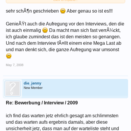
direkt Ã¼ber International Services
da die ZAV schon vor aussortiert empfehle ich Dir, Dich Ã¼ber IS direkt
sehr schÃ¶n geschrieben
Aber genau so ist es!!!
zu bewerben.
GenieÃŸt auch die Aufregung vor den Interviews, den die
ansonsten schlieÃŸe ich mich den vorrednern an, stÃ¶bere mal ein
wenig (auch auf dieser seite).
ist auch einmalig
Da macht man sich fast verrÃ¼ckt,
im forum ist es besser konkrete fragen zu stellen, da wir (zumindest ich)
ich glaube zumindest das ist den meisten so genangen.
meist etwas schreibfaul sind, um alles andauernd zu wiederholen.
Und nach dem Interview fÃ¤llt einem eine Mega Last ab
also keine angst zu fragen!
und man denkt sich, die ganze Aufregung war umsonst
May 7, 2008
die_jenny
New Member
Re: Bewerbung / Interview / 2009
ich find das warten jetz ehrlich gesagt am schlimmsten
und das warten aufs ergebnis damals, aber diese
unsicherheit jetz, dass man auf der warteliste steht und