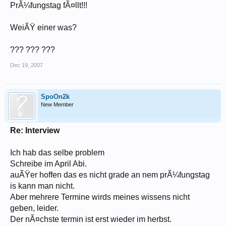
PrÃ¼fungstag fÃ¤llt!!!
WeiÃŸ einer was?
??? ??? ???
Dec 19, 2007
SpoOn2k
New Member
Re: Interview
Ich hab das selbe problem
Schreibe im April Abi.
auÃŸer hoffen das es nicht grade an nem prÃ¼fungstag
is kann man nicht.
Aber mehrere Termine wirds meines wissens nicht
geben, leider.
Der nÃ¤chste termin ist erst wieder im herbst.