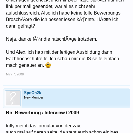
link per mail gesendet, war alles nicht sehr
aufschlussreich. Also ich habe keine tolle Bewerbungs
BroschÃ¼re die ich besser lesen kÃ¶nnte. HÃ¤tte ich
dann gefragt?
Naja, danke fÃ¼r die ratschlÃ¤ge trotzdem.
Und Alex, ich hab mit der fertigen Ausbildung dann
Fachhochschulreife. Ich schau mir die IS seite einfach
mach genauer an.
May 7, 2008
SpoOn2k
New Member
Re: Bewerbung / Interview / 2009
triffy meint das formular von der zav.
such mal auf deren seite, da steht auch schon einiges.