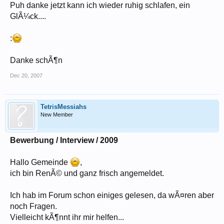
Puh danke jetzt kann ich wieder ruhig schlafen, ein
GlÃ¼ck....
:
Danke schÃ¶n
Dec 20, 2007
TetrisMessiahs
New Member
Bewerbung / Interview / 2009
Hallo Gemeinde
,
ich bin RenÃ© und ganz frisch angemeldet.
Ich hab im Forum schon einiges gelesen, da wÃ¤ren aber
noch Fragen.
Vielleicht kÃ¶nnt ihr mir helfen...