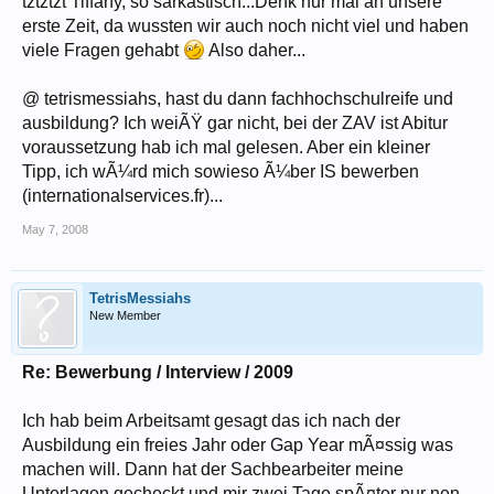
tztztzt Tiffany, so sarkastisch...Denk nur mal an unsere
musste sein)
erste Zeit, da wussten wir auch noch nicht viel und haben
viele Fragen gehabt
Also daher...
@ tetrismessiahs, hast du dann fachhochschulreife und
ausbildung? Ich weiÃŸ gar nicht, bei der ZAV ist Abitur
voraussetzung hab ich mal gelesen. Aber ein kleiner
Tipp, ich wÃ¼rd mich sowieso Ã¼ber IS bewerben
(internationalservices.fr)...
May 7, 2008
TetrisMessiahs
New Member
Re: Bewerbung / Interview / 2009
Ich hab beim Arbeitsamt gesagt das ich nach der
Ausbildung ein freies Jahr oder Gap Year mÃ¤ssig was
machen will. Dann hat der Sachbearbeiter meine
Unterlagen gecheckt und mir zwei Tage spÃ¤ter nur nen