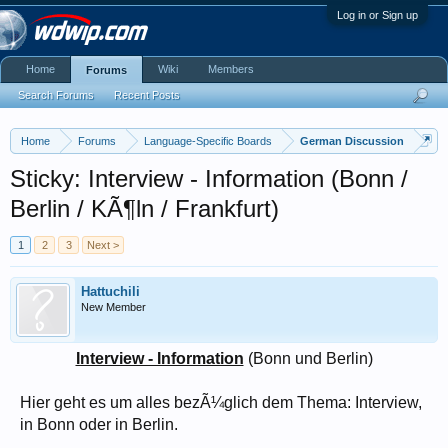
Log in or Sign up
Home
Wiki
Members
Forums
Search Forums
Recent Posts
Home
Forums
Language-Specific Boards
German Discussion
Sticky: Interview - Information (Bonn /
Berlin / KÃ¶ln / Frankfurt)
1
2
3
Next >
Hattuchili
New Member
Interview - Information
(Bonn und Berlin)​
Hier geht es um alles bezÃ¼glich dem Thema: Interview,
in Bonn oder in Berlin.