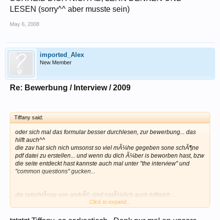
LESEN (sorry^^ aber musste sein)
May 6, 2008
imported_Alex
New Member
Re: Bewerbung / Interview / 2009
Tiffany said:
oder sich mal das formular besser durchlesen, zur bewerbung... das
hilft auch^^
die zav hat sich nich umsonst so viel mÃ¼he gegeben sone schÃ¶ne
pdf datei zu erstellen... und wenn du dich Ã¼ber is beworben hast, bzw
die seite entdeckt hast kannste auch mal unter "the interview" und
"common questions" gucken...
die ratschlÃ¤ge von andrÃ© sind natÃ¼rlich auch hilfreich....
Click to expand...
SCHREIB DICH NICH AB, LERN DENKEN UND LESEN (sorry^^ aber