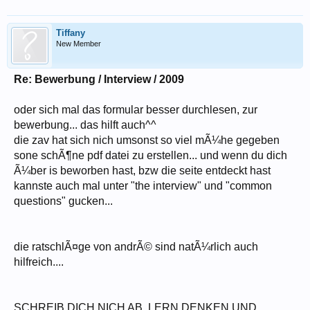
Tiffany
New Member
Re: Bewerbung / Interview / 2009
oder sich mal das formular besser durchlesen, zur
bewerbung... das hilft auch^^
die zav hat sich nich umsonst so viel mÃ¼he gegeben
sone schÃ¶ne pdf datei zu erstellen... und wenn du dich
Ã¼ber is beworben hast, bzw die seite entdeckt hast
kannste auch mal unter "the interview" und "common
questions" gucken...
die ratschlÃ¤ge von andrÃ© sind natÃ¼rlich auch
hilfreich....
SCHREIB DICH NICH AB, LERN DENKEN UND